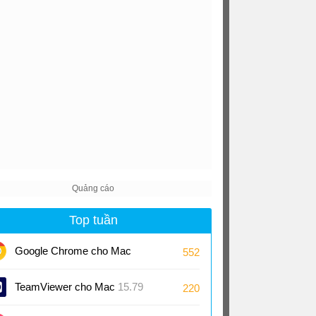
0.10/10.11, macOS 10.12
Top tuần
Google Chrome cho Mac
552
151
TeamViewer cho Mac
15.79
220