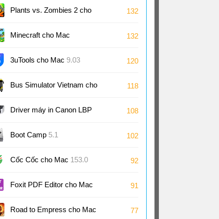
Plants vs. Zombies 2 cho
132
Mac
Minecraft cho Mac
132
3uTools cho Mac
9.03
120
Bus Simulator Vietnam cho
118
Mac
Driver máy in Canon LBP
108
2900/2900B CAPT cho Mac
Boot Camp
5.1
102
3.90
Cốc Cốc cho Mac
153.0
92
Foxit PDF Editor cho Mac
91
2025.2
Road to Empress cho Mac
77