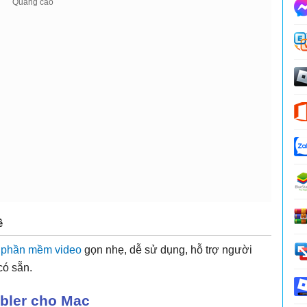
ề
à
phần mềm video
gọn nhẹ, dễ sử dụng, hỗ trợ người
có sẵn.
bler cho Mac