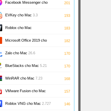
Facebook Messenger cho
201
Mac
EVKey cho Mac
3.3
193
Roblox cho Mac
183
Microsoft Office 2019 cho
182
Mac
Zalo cho Mac
26.6
170
BlueStacks cho Mac
5.21
170
WinRAR cho Mac
7.23
168
VMware Fusion cho Mac
157
13.6
Roblox VNG cho Mac
2.727
146