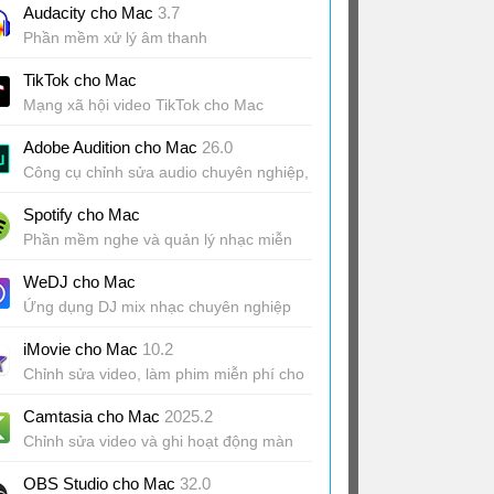
Audacity cho Mac
3.7
Phần mềm xử lý âm thanh
TikTok cho Mac
Mạng xã hội video TikTok cho Mac
Adobe Audition cho Mac
26.0
Công cụ chỉnh sửa audio chuyên nghiệp,
miễn phí
Spotify cho Mac
Phần mềm nghe và quản lý nhạc miễn
phí
WeDJ cho Mac
Ứng dụng DJ mix nhạc chuyên nghiệp
iMovie cho Mac
10.2
Chỉnh sửa video, làm phim miễn phí cho
Mac
Camtasia cho Mac
2025.2
Chỉnh sửa video và ghi hoạt động màn
hình
OBS Studio cho Mac
32.0