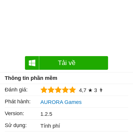
Tải về
Thông tin phần mềm
Đánh giá:
4,7 ★
3 👨
Phát hành:
AURORA Games
Version:
1.2.5
Sử dụng:
Tính phí