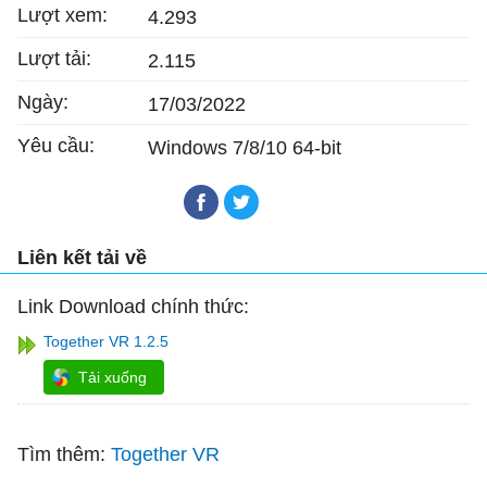
Lượt xem:
4.293
Lượt tải:
2.115
Ngày:
17/03/2022
Yêu cầu:
Windows 7/8/10 64-bit
Liên kết tải về
Link Download chính thức:
Together VR 1.2.5
Tải xuống
Tìm thêm:
Together VR