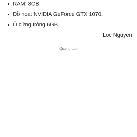
RAM: 8GB.
Đồ họa: NVIDIA GeForce GTX 1070.
Ổ cứng trống 6GB.
Loc Nguyen