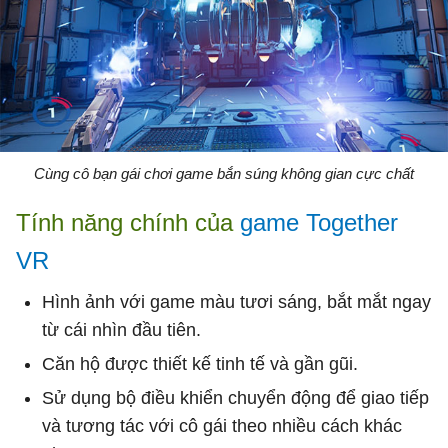
Cùng cô bạn gái chơi game bắn súng không gian cực chất
Tính năng chính của
game Together
VR
Hình ảnh với game màu tươi sáng, bắt mắt ngay
từ cái nhìn đầu tiên.
Căn hộ được thiết kế tinh tế và gần gũi.
Sử dụng bộ điều khiển chuyển động để giao tiếp
và tương tác với cô gái theo nhiều cách khác