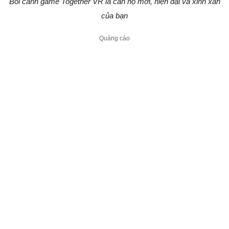
Bối cảnh game Together VR là căn hộ mới, hiện đại và xinh xắn
của bạn