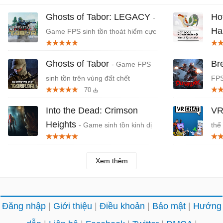
Ghosts of Tabor: LEGACY
Ho
-
Ha
Game FPS sinh tồn thoát hiểm cực
khó
sún
Ghosts of Tabor
Br
- Game FPS
sinh tồn trên vùng đất chết
FPS
70
tận
Into the Dead: Crimson
VR
Heights
- Game sinh tồn kinh dị
thế 
trong đại dịch zombie
Xem thêm
Đăng nhập
Giới thiệu
Điều khoản
Bảo mật
Hướng