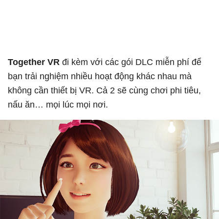
Together VR
đi kèm với các gói DLC miễn phí để
bạn trải nghiệm nhiều hoạt động khác nhau mà
không cần thiết bị VR. Cả 2 sẽ cùng chơi phi tiêu,
nấu ăn… mọi lúc mọi nơi.