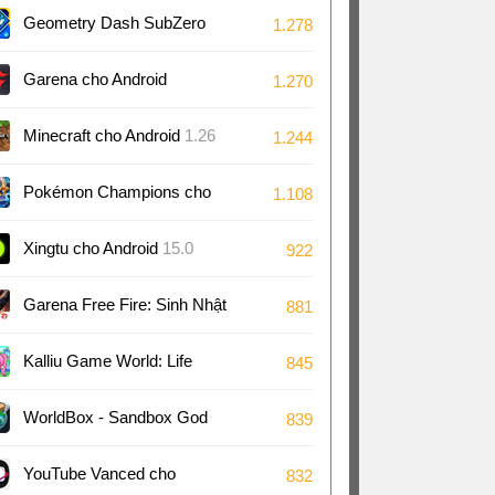
2.29
Geometry Dash SubZero
1.278
cho Android
2.2
Garena cho Android
1.270
Minecraft cho Android
1.26
1.244
Pokémon Champions cho
1.108
Android
1.1
Xingtu cho Android
15.0
922
Garena Free Fire: Sinh Nhật
881
9 Tuổi cho Android
1.126
Kalliu Game World: Life
845
Story cho Android
8.75
WorldBox - Sandbox God
839
Sim cho Android
0.51
YouTube Vanced cho
832