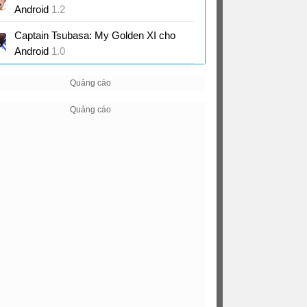
Android
1.2
Game Naruto chiến đấu đối kháng mới
Captain Tsubasa: My Golden XI cho
của Bandai Namco
Android
1.0
Game bóng đá Captain Tsubasa mới