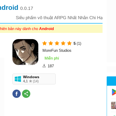
ndroid
0.0.17
Siêu phẩm võ thuật ARPG Nhất Nhân Chi Hạ
hiên bản này dành cho
Android
5
(1)
MoreFun Studios
Miễn phí
187
Windows
4,1
(14)