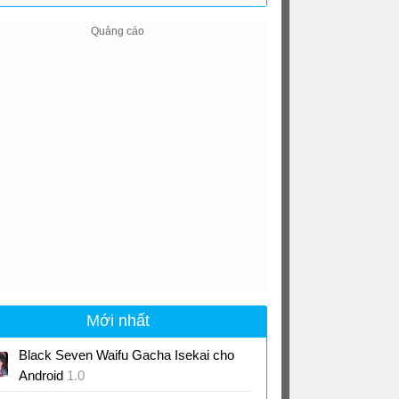
Android
18.21
Mới nhất
Black Seven Waifu Gacha Isekai cho
Android
1.0
Game RPG waifu xinh đẹp chiến đấu giải