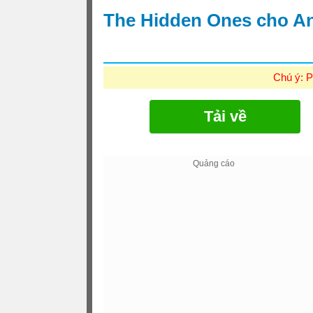
The Hidden Ones cho A
Chú ý: P
Tải về