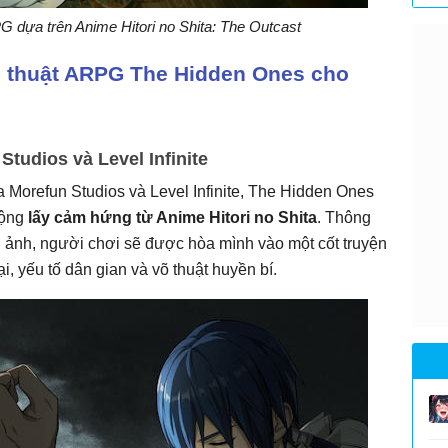
dựa trên Anime Hitori no Shita: The Outcast
õ thuật ARPG The Hidden Ones cho
tudios và Level Infinite
a Morefun Studios và Level Infinite, The Hidden Ones
động
lấy cảm hứng từ Anime Hitori no Shita
. Thông
ảnh, người chơi sẽ được hòa mình vào một cốt truyện
 yếu tố dân gian và võ thuật huyền bí.