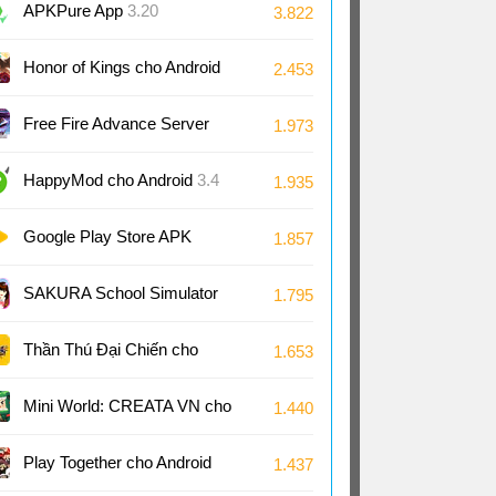
Android
APKPure App
3.20
3.822
Honor of Kings cho Android
2.453
11.4
Free Fire Advance Server
1.973
66.53
HappyMod cho Android
3.4
1.935
Google Play Store APK
1.857
(Android TV)
51.8
SAKURA School Simulator
1.795
cho Android
1.048
Thần Thú Đại Chiến cho
1.653
Android
Mini World: CREATA VN cho
1.440
Android
1.7
Play Together cho Android
1.437