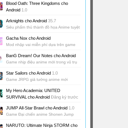
Blood Oath: Three Kingdoms cho
cứu vương quốc
Android
1.0
Game RPG Tam Quốc anime chiến đấu
Arknights cho Android
35.7
chiến thuật mãn nhãn
Siêu phẩm thủ thành đồ họa Anime tuyệt
đẹp: Sự kiện kỷ niệm 6,5 năm
Gacha Nox cho Android
Mod nhập vai miễn phí dựa trên game
Gacha Club
BanG Dream! Our Notes cho Android
Game nhịp điệu anime mới trong vũ trụ
BanG Dream
Star Sailors cho Android
1.0
Game JRPG giả tưởng anime mới
My Hero Academia: UNITED
SURVIVAL cho Android
Đăng ký trước
Game hành động roguel Học Viện Anh
JUMP All-Star Brawl cho Android
1.0
Hùng mới
Game Đại chiến anime Shonen Jump
3v3 tốc độ cao
NARUTO: Ultimate Ninja STORM cho