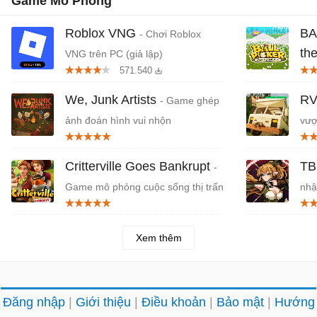
Game Mô Phỏng
Roblox VNG
BA
- Chơi Roblox
th
VNG trên PC (giả lập)
571.540
1 t
We, Junk Artists
RV
- Game ghép
ảnh đoán hình vui nhộn
vượ
Critterville Goes Bankrupt
TB
-
Game mô phỏng cuộc sống thị trấn
nhậ
Xem thêm
Đăng nhập
Giới thiệu
Điều khoản
Bảo mật
Hướng