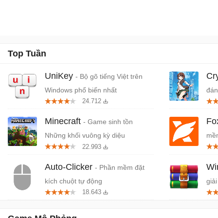
Top Tuần
UniKey
Cr
- Bộ gõ tiếng Việt trên
Windows phổ biến nhất
đán
24.712
cứn
Minecraft
Fo
- Game sinh tồn
Những khối vuông kỳ diệu
mềm
22.993
miễ
Auto-Clicker
W
- Phần mềm đặt
kích chuột tự động
giải
18.643