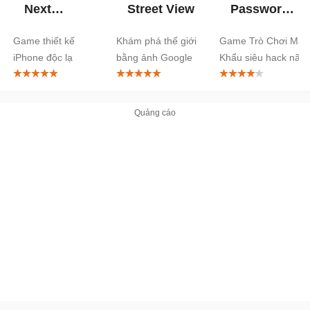
Next
Street View
Password
iPhone
Game
Game thiết kế
Khám phá thế giới
Game Trò Chơi Mật
iPhone độc lạ
bằng ảnh Google
Khẩu siêu hack não
Street View