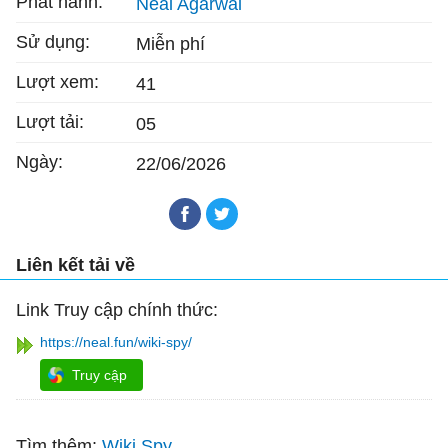
Phát hành:
Neal Agarwal
Sử dụng:
Miễn phí
Lượt xem:
41
Lượt tải:
05
Ngày:
22/06/2026
Liên kết tải về
Link Truy cập chính thức:
https://neal.fun/wiki-spy/
Truy cập
Tìm thêm:
Wiki Spy