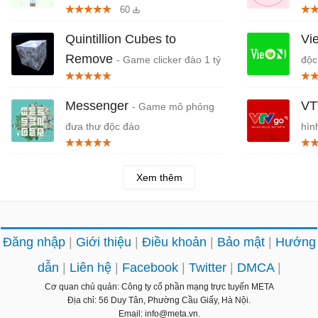
60
girl group K-Pop RESCENE
Quintillion Cubes to
Vi
Remove
- Game clicker đào 1 tỷ
độc
tỷ khối lập phương
Messenger
VT
- Game mô phỏng
đưa thư độc đáo
hìn
Go
Xem thêm
Đăng nhập
Giới thiệu
Điều khoản
Bảo mật
Hướng
dẫn
Liên hệ
Facebook
Twitter
DMCA
Cơ quan chủ quản: Công ty cổ phần mạng trực tuyến META
Địa chỉ: 56 Duy Tân, Phường Cầu Giấy, Hà Nội.
Email: info@meta.vn.