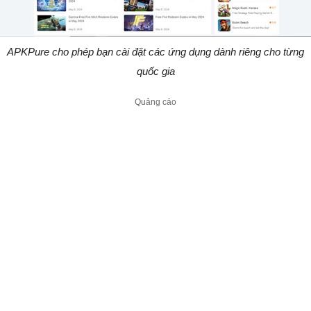
APKPure cho phép bạn cài đặt các ứng dụng dành riêng cho từng
quốc gia