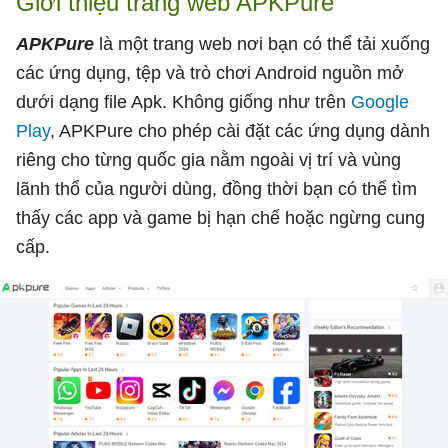
Giới thiệu trang web APKPure
APKPure
là một trang web nơi bạn có thể tải xuống
các ứng dụng, tệp và trò chơi Android nguồn mở
dưới dạng file Apk. Không giống như trên
Google
Play
, APKPure cho phép cài đặt các ứng dụng dành
riêng cho từng quốc gia nằm ngoài vị trí và vùng
lãnh thổ của người dùng, đồng thời bạn có thể tìm
thấy các app và game bị hạn chế hoặc ngừng cung
cấp.