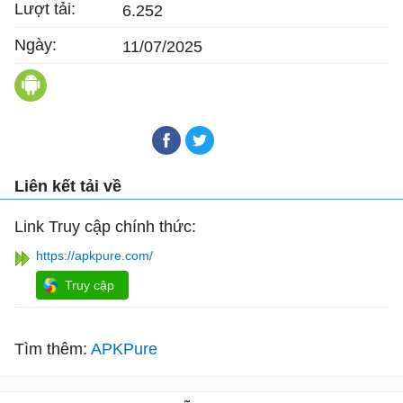
Lượt tải:
6.252
Ngày:
11/07/2025
APKPure App
Liên kết tải về
Link Truy cập chính thức:
https://apkpure.com/
Truy cập
Tìm thêm:
APKPure