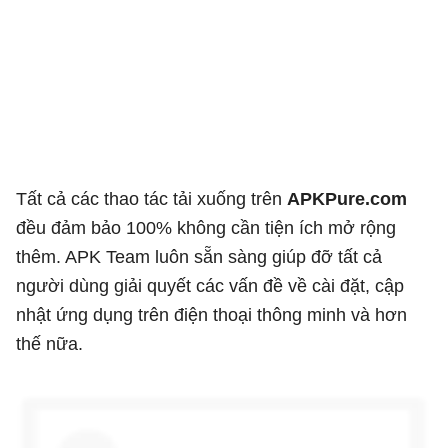
Tất cả các thao tác tải xuống trên
APKPure.com
đều đảm bảo 100% không cần tiện ích mở rộng
thêm. APK Team luôn sẵn sàng giúp đỡ tất cả
người dùng giải quyết các vấn đề về cài đặt, cập
nhật ứng dụng trên điện thoại thông minh và hơn
thế nữa.