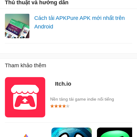
Thủ thuật và hướng dẫn
Cách tải APKPure APK mới nhất trên
Android
Tham khảo thêm
Itch.io
Nền tảng tải game indie nổi tiếng