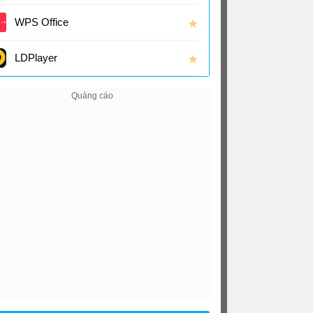
(16.0
WPS Office
✯
LDPlayer
✯