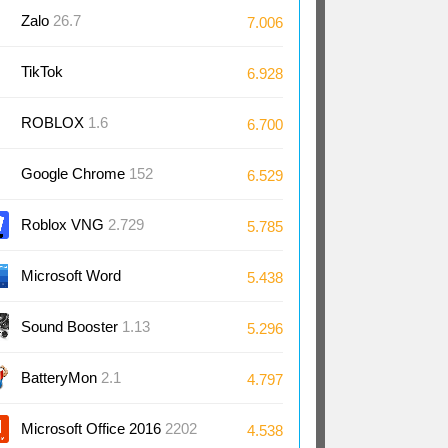
Zalo
26.7
7.006
TikTok
6.928
ROBLOX
1.6
6.700
Google Chrome
152
6.529
Roblox VNG
2.729
5.785
Microsoft Word
5.438
2024/2021/2019/2016
Sound Booster
1.13
5.296
BatteryMon
2.1
4.797
Microsoft Office 2016
2202
4.538