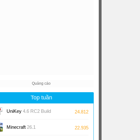
008/7
Top tuần
UniKey
4.6 RC2 Build
24.812
230919
Minecraft
26.1
22.935