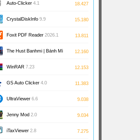
Auto-Clicker
4.1
18.427
CrystalDiskInfo
9.9
15.180
Foxit PDF Reader
2026.1
13.811
The Hust Banhmi | Bánh Mì
12.160
Bách Khoa
WinRAR
7.23
12.153
GS Auto Clicker
4.0
11.383
UltraViewer
6.6
9.038
Jenny Mod
2.0
9.034
iTaxViewer
2.8
7.275