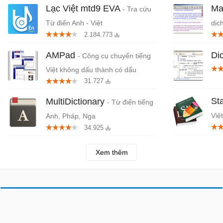
Lạc Việt mtd9 EVA
Ma
- Tra cứu
Từ điển Anh - Việt
dịc
2.184.773
AMPad
Di
- Công cụ chuyển tiếng
Việt không dấu thành có dấu
31.727
St
MultiDictionary
- Từ điển tiếng
Việ
Anh, Pháp, Nga
34.925
Xem thêm
Đăng nhập
Giới thiệu
Điều khoản
Bảo mật
Hướng
dẫn
Liên hệ
Facebook
Twitter
DMCA