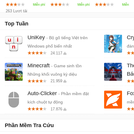
263 Lượt tải
Top Tuần
UniKey
Cr
- Bộ gõ tiếng Việt trên
Windows phổ biến nhất
đán
24.117
cứn
Minecraft
Th
- Game sinh tồn
Bá
Những khối vuông kỳ diệu
21.959
Tiệ
Auto-Clicker
Fo
- Phần mềm đặt
kích chuột tự động
mềm
17.876
miễ
Phần Mềm Tra Cứu