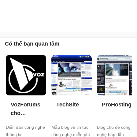
Có thể bạn quan tâm
VozForums
TechSite
ProHosting
cho
Android
Diễn đàn công nghệ
Mẫu blog về tin tức
Blog chủ đề công
1.11
thông tin
công nghệ miễn phí
nghệ hấp dẫn