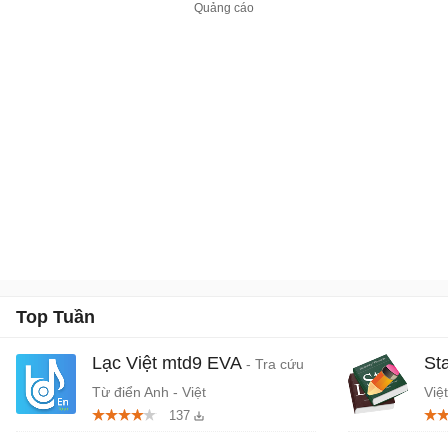
trợ đa nền tảng và thiết
bị.
Top Tuần
Lạc Việt mtd9 EVA
St
- Tra cứu
Từ điển Anh - Việt
Việ
137