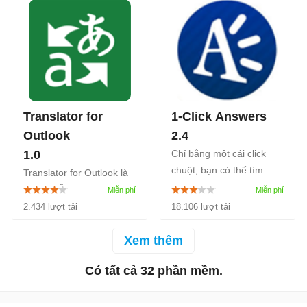
thông thường.
Anh do công ty Lạc Việt
phát triển.
Translator for
1-Click Answers
Outlook
2.4
1.0
Chỉ bằng một cái click
chuột, bạn có thể tìm
Translator for Outlook là
thấy những thông tin
add-in hỗ trợ dịch văn
mình cần một cách hết
bản trên các chương
2.434 lượt tải
18.106 lượt tải
sức dễ dàng và nhanh
trình Outlook. Microsoft
chóng, đặc biệt trong các
Translator cung cấp cho
Xem thêm
vấn đề về tri thức và khoa
người dùng phương pháp
học.
Có tất cả 32 phần mềm.
đơn giản để dịch và đọc
thư, tin nhắn bằng các
ngôn ngữ khác nhau, hỗ