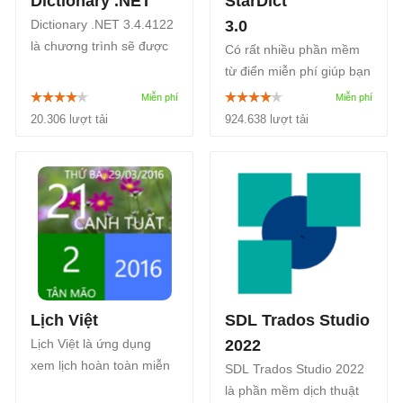
Dictionary .NET
StarDict
Dictionary .NET 3.4.4122
3.0
là chương trình sẽ được
Có rất nhiều phần mềm
xây dụng trên dịch vụ của
từ điển miễn phí giúp bạn
Google Translate mang
tra từ điển ngay tại máy
đẩy đủ sức mạnh của
tính của mình. Và trong
20.306 lượt tải
924.638 lượt tải
Google Translate vào
số những bộ công cụ từ
trong một ứng dụng.
điển vượt trội phải nói
đến StarDict...
Lịch Việt
SDL Trados Studio
Lịch Việt là ứng dụng
2022
xem lịch hoàn toàn miễn
SDL Trados Studio 2022
phí. Cho phép người
là phần mềm dịch thuật