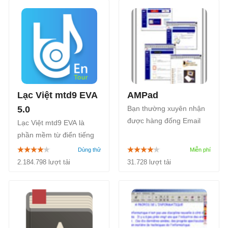
Lạc Việt mtd9 EVA
AMPad
5.0
Bạn thường xuyên nhận
được hàng đống Email
Lạc Việt mtd9 EVA là
tiếng Việt nhưng… không
phần mềm từ điển tiếng
có dấu? Chương trình
Anh miễn phí phổ biến
AMPad sẽ giúp bạn đỡ
nhất Việt Nam. Lạc Việt
2.184.798 lượt tải
31.728 lượt tải
phải đoán mò đến mỏi
mtd9 EVA ra mắt ngay từ
mắt do tính năng “bói” từ
thời kỳ đầu của máy tính
tiếng Việt không dấu
và dần loại bỏ cuốn sách
sang tiếng Việt có dấu
từ điển giấy quen thuộc
khá hiệu quả.
đã nhận được rất nhiều