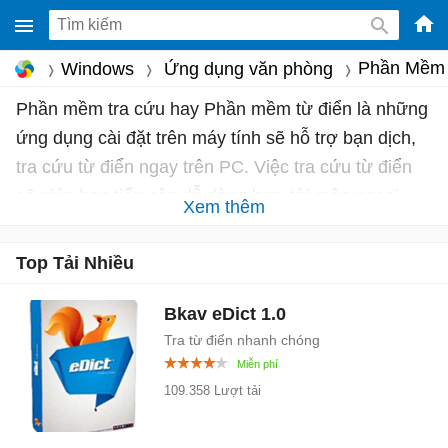
-
Phần Mềm 
Windows
Ứng dụng văn phòng
Phầ
Phần mềm tra cứu hay Phần mềm từ điển là những
mềm
ứng dụng cài đặt trên máy tính sẽ hỗ trợ bạn dịch,
gam
miễ
tra cứu từ điển ngay trên PC. Việc tra cứu từ điển
phí
sẽ giúp bạn tiếp cận dễ dàng hơn tới môn ngoại
Xem thêm
cho
ngữ mà bạn đang học. Các phần mềm tra cứu từ
Win
điển hay bao gồm:
Lạc Việt mtd9
Top Tải Nhiều
Mac
EVA
,
StarDict
hay
Cambridge Advanced Learner's
...
iOS,
Bkav eDict
1.0
Andr
Tra từ điển nhanh chóng
109.358 Lượt tải