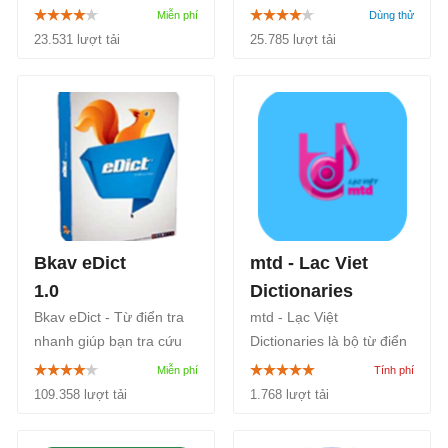
dùng xem lịch ngày, lịch
phổ biến, tin cậy nhất thế
tháng, tra cứu lịch âm
giới, hỗ trợ chỉnh sửa
23.531 lượt tải
25.785 lượt tải
dương, hiển thị tiết khí
đánh giá bản dịch, quản
trong ngày, xem ngày tốt
lý dự án dịch thuật, tổ
xấu nhanh chóng, dễ
chức thuật ngữ...
dàng.
Bkav eDict
mtd - Lac Viet
1.0
Dictionaries
Bkav eDict - Từ điển tra
mtd - Lạc Việt
nhanh giúp bạn tra cứu
Dictionaries là bộ từ điển
từ trực tiếp bằng cách di
Anh Việt, Việt Anh, tiếng
chuột tới từ cần tra (bất kì
Việt giải thích, Đồng
109.358 lượt tải
1.768 lượt tải
đâu trên màn hình) mà
nghĩa - phản nghĩa, Tiền
không cần gõ lại như
tố - Hậu tố, Viết tắt tiếng