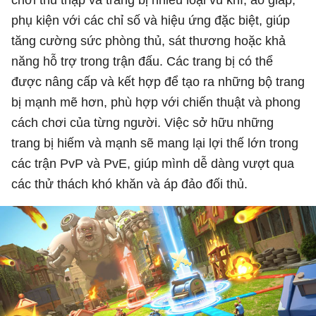
phụ kiện với các chỉ số và hiệu ứng đặc biệt, giúp
tăng cường sức phòng thủ, sát thương hoặc khả
năng hỗ trợ trong trận đấu. Các trang bị có thể
được nâng cấp và kết hợp để tạo ra những bộ trang
bị mạnh mẽ hơn, phù hợp với chiến thuật và phong
cách chơi của từng người. Việc sở hữu những
trang bị hiếm và mạnh sẽ mang lại lợi thế lớn trong
các trận PvP và PvE, giúp mình dễ dàng vượt qua
các thử thách khó khăn và áp đảo đối thủ.