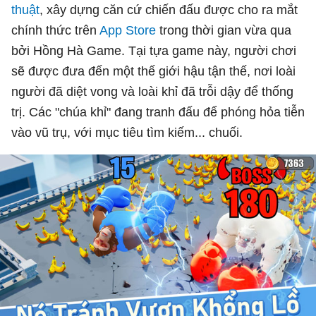
thuật
, xây dựng căn cứ chiến đấu được cho ra mắt
chính thức trên
App Store
trong thời gian vừa qua
bởi Hồng Hà Game. Tại tựa game này, người chơi
sẽ được đưa đến một thế giới hậu tận thế, nơi loài
người đã diệt vong và loài khỉ đã trỗi dậy để thống
trị. Các "chúa khỉ" đang tranh đấu để phóng hỏa tiễn
vào vũ trụ, với mục tiêu tìm kiếm... chuối.