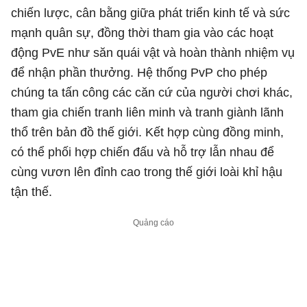
chiến lược, cân bằng giữa phát triển kinh tế và sức
mạnh quân sự, đồng thời tham gia vào các hoạt
động PvE như săn quái vật và hoàn thành nhiệm vụ
để nhận phần thưởng. Hệ thống PvP cho phép
chúng ta tấn công các căn cứ của người chơi khác,
tham gia chiến tranh liên minh và tranh giành lãnh
thổ trên bản đồ thế giới. Kết hợp cùng đồng minh,
có thể phối hợp chiến đấu và hỗ trợ lẫn nhau để
cùng vươn lên đỉnh cao trong thế giới loài khỉ hậu
tận thế.