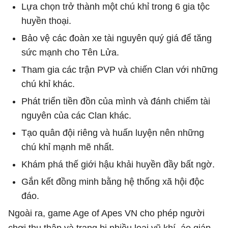
Lựa chọn trở thành một chú khỉ trong 6 gia tộc
huyền thoại.
Bảo vệ các đoàn xe tài nguyên quý giá để tăng
sức mạnh cho Tên Lửa.
Tham gia các trận PVP và chiến Clan với những
chú khỉ khác.
Phát triển tiền đồn của mình và đánh chiếm tài
nguyên của các Clan khác.
Tạo quân đội riêng và huấn luyện nên những
chú khỉ mạnh mẽ nhất.
Khám phá thế giới hậu khải huyền đầy bất ngờ.
Gắn kết đồng minh bằng hệ thống xã hội độc
đáo.
Ngoài ra, game Age of Apes VN cho phép người
chơi thu thập và trang bị nhiều loại vũ khí, áo giáp,