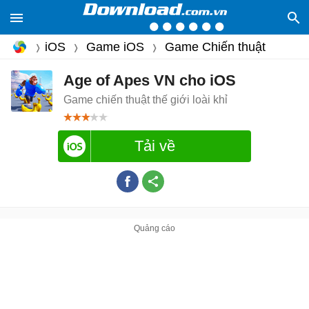
iOS
Game iOS
Game Chiến thuật
Age of Apes VN cho iOS
Game chiến thuật thế giới loài khỉ
Tải về