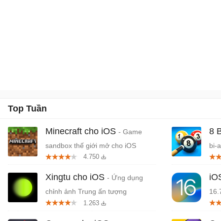
Top Tuần
Minecraft cho iOS
8 
- Game
sandbox thế giới mở cho iOS
bi-
4.750
Xingtu cho iOS
iO
- Ứng dụng
chỉnh ảnh Trung ấn tượng
16.
1.263