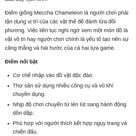
Điểm giống Meccha Chameleon là người chơi phải
tận dụng vị trí của các vật thể để đánh lừa đối
phương. Việc liên tục nghi ngờ xem một món đồ là
vật vô tri hay người chơi chính là yếu tố tạo nên sự
căng thẳng và hài hước của cả hai tựa game.
Điểm nổi bật
Cơ chế nhập vào đồ vật độc đáo.
Thợ săn sử dụng nhiều công cụ và vũ khí
chuyên dụng.
Nhịp độ chơi chuyển từ lén lút sang hành động
dồn dập.
Phù hợp với người thích kết hợp ngụy trang và
chiến đấu.