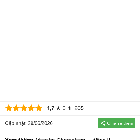
4,7
★
3
👨
205
Cập nhật: 29/06/2026