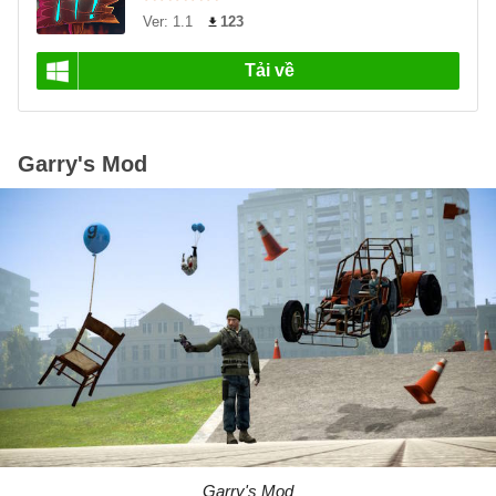
Garry's Mod
Garry's Mod