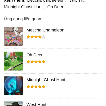
Xem thêm:
Meccha Chameleon
Witch It
Midnight Ghost Hunt
Oh Deer
Ứng dụng liên quan
Meccha Chameleon
Oh Deer
Midnight Ghost Hunt
West Hunt