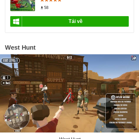
West Hunt