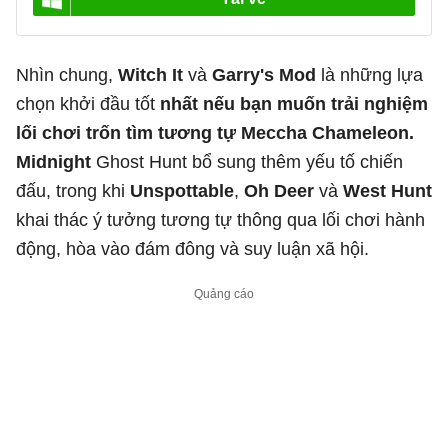
Nhìn chung,
Witch It
và
Garry's Mod
là những lựa
chọn khởi đầu tốt
nhất nếu bạn muốn trải nghiệm
lối chơi trốn tìm tương tự Meccha Chameleon.
Midnight
Ghost Hunt bổ sung thêm yếu tố chiến
đấu, trong khi
Unspottable
,
Oh Deer
và
West Hunt
khai thác ý tưởng tương tự thông qua lối chơi hành
động, hòa vào đám đông và suy luận xã hội.