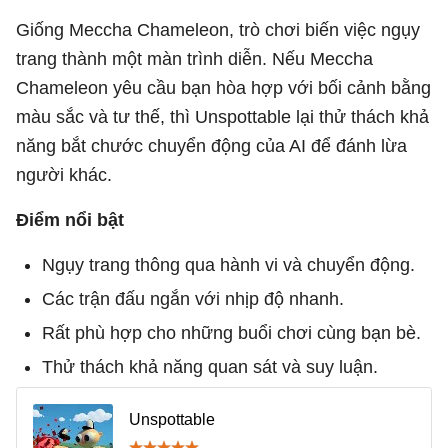
Giống Meccha Chameleon, trò chơi biến việc ngụy
trang thành một màn trình diễn. Nếu Meccha
Chameleon yêu cầu bạn hòa hợp với bối cảnh bằng
màu sắc và tư thế, thì Unspottable lại thử thách khả
năng bắt chước chuyển động của AI để đánh lừa
người khác.
Điểm nổi bật
Ngụy trang thông qua hành vi và chuyển động.
Các trận đấu ngắn với nhịp độ nhanh.
Rất phù hợp cho những buổi chơi cùng bạn bè.
Thử thách khả năng quan sát và suy luận.