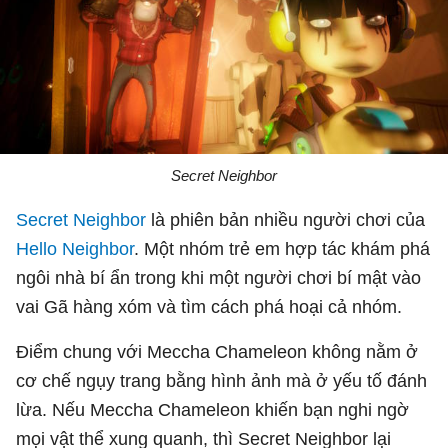
Secret Neighbor
Secret Neighbor
là phiên bản nhiều người chơi của
Hello Neighbor
. Một nhóm trẻ em hợp tác khám phá
ngôi nhà bí ẩn trong khi một người chơi bí mật vào
vai Gã hàng xóm và tìm cách phá hoại cả nhóm.
Điểm chung với Meccha Chameleon không nằm ở
cơ chế ngụy trang bằng hình ảnh mà ở yếu tố đánh
lừa. Nếu Meccha Chameleon khiến bạn nghi ngờ
mọi vật thể xung quanh, thì Secret Neighbor lại