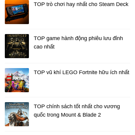
TOP trò chơi hay nhất cho Steam Deck
TOP game hành động phiêu lưu đỉnh
cao nhất
TOP vũ khí LEGO Fortnite hữu ích nhất
TOP chính sách tốt nhất cho vương
quốc trong Mount & Blade 2