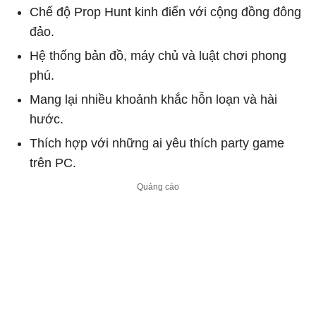
Chế độ Prop Hunt kinh điển với cộng đồng đông
đảo.
Hệ thống bản đồ, máy chủ và luật chơi phong
phú.
Mang lại nhiều khoảnh khắc hỗn loạn và hài
hước.
Thích hợp với những ai yêu thích party game
trên PC.