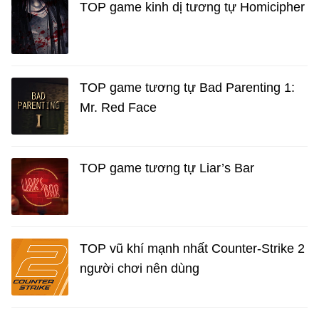
TOP game kinh dị tương tự Homicipher
TOP game tương tự Bad Parenting 1:
Mr. Red Face
TOP game tương tự Liar’s Bar
TOP vũ khí mạnh nhất Counter-Strike 2
người chơi nên dùng