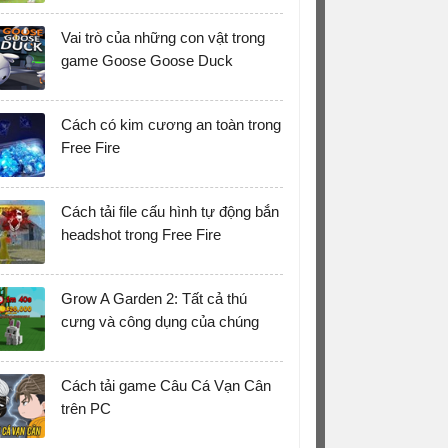
Vai trò của những con vật trong
game Goose Goose Duck
Cách có kim cương an toàn trong
Free Fire
Cách tải file cấu hình tự động bắn
headshot trong Free Fire
Grow A Garden 2: Tất cả thú
cưng và công dụng của chúng
Cách tải game Câu Cá Vạn Cân
trên PC