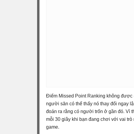
Điểm Missed Point Ranking không được cậ
người săn có thể thấy nó thay đổi ngay lậ
đoán ra rằng có người trốn ở gần đó. Vì t
mỗi 30 giây khi bạn đang chơi với vai trò
game.