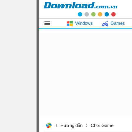
Windows
Games
Hướng dẫn
Chơi Game