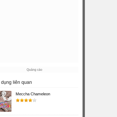
dụng liên quan
Meccha Chameleon