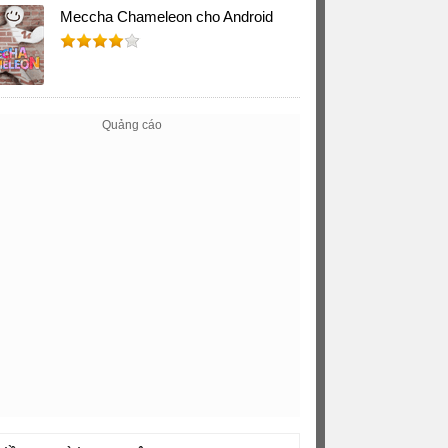
Meccha Chameleon cho Android