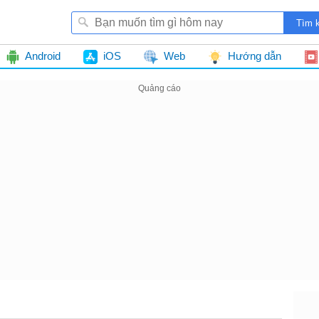
Android
iOS
Web
Hướng dẫn