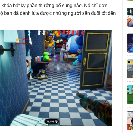
ở khóa bất kỳ phần thưởng bổ sung nào. Nó chỉ đơn
độ bạn đã đánh lừa được những người săn đuổi tốt đến