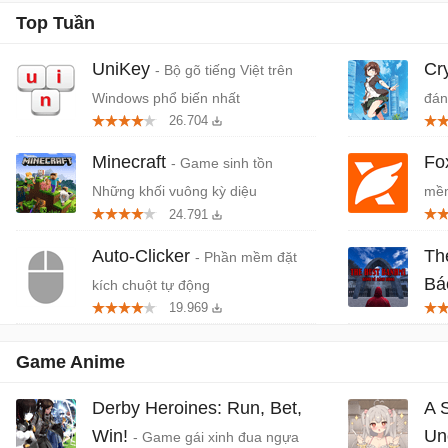
Top Tuần
UniKey
Cr
- Bộ gõ tiếng Việt trên
Windows phổ biến nhất
đán
26.704
cứn
Minecraft
Fo
- Game sinh tồn
Những khối vuông kỳ diệu
mềm
24.791
miễ
Auto-Clicker
Th
- Phần mềm đặt
Bá
kích chuột tự động
19.969
Tiệ
Game Anime
Derby Heroines: Run, Bet,
A 
Win!
Un
- Game gái xinh đua ngựa