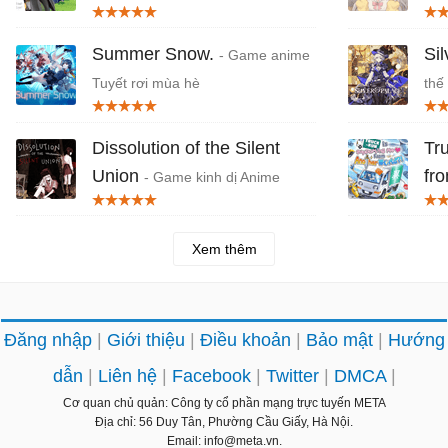
giống Uma Musume
cuộ
Summer Snow.
Si
- Game anime
Tuyết rơi mùa hè
thế
Dissolution of the Silent
Tr
Union
fr
- Game kinh dị Anime
Trường học bỏ hoang
lái
phố
Xem thêm
Đăng nhập
Giới thiệu
Điều khoản
Bảo mật
Hướng
dẫn
Liên hệ
Facebook
Twitter
DMCA
Cơ quan chủ quản: Công ty cổ phần mạng trực tuyến META
Địa chỉ: 56 Duy Tân, Phường Cầu Giấy, Hà Nội.
Email: info@meta.vn.