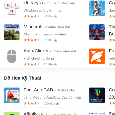
UniKey
Cr
- Bộ gõ tiếng Việt trên
Windows phổ biến nhất
đán
23.352
cứn
Minecraft
Th
- Game sinh tồn
Bá
Những khối vuông kỳ diệu
21.340
Tiệ
Auto-Clicker
Fo
- Phần mềm đặt
kích chuột tự động
mềm
17.347
miễ
Đồ Họa Kỹ Thuật
Font AutoCAD
Co
- Bộ font chữ
20
tiếng Việt cho AutoCad đầy đủ nhất
515.932
chu
Affinity
ZW
- Phần mềm thiết kế đồ