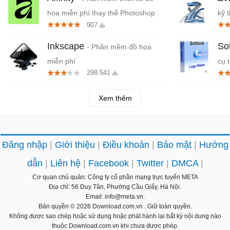
họa miễn phí thay thế Photoshop
kỹ 
907
Inkscape
So
- Phần mềm đồ họa
miễn phí
cụ 
298.541
Xem thêm
Đăng nhập
Giới thiệu
Điều khoản
Bảo mật
Hướng
dẫn
Liên hệ
Facebook
Twitter
DMCA
Cơ quan chủ quản: Công ty cổ phần mạng trực tuyến META
Địa chỉ: 56 Duy Tân, Phường Cầu Giấy, Hà Nội.
Email: info@meta.vn.
Bản quyền © 2026
Download.com.vn
. Giữ toàn quyền.
Không được sao chép hoặc sử dụng hoặc phát hành lại bất kỳ nội dung nào
thuộc Download.com.vn khi chưa được phép.