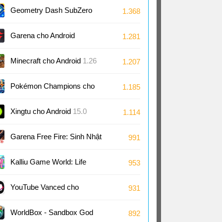
Android
1.7
Geometry Dash SubZero
1.368
cho Android
2.2
Garena cho Android
1.281
Minecraft cho Android
1.26
1.207
Pokémon Champions cho
1.185
Android
1.1
Xingtu cho Android
15.0
1.114
Garena Free Fire: Sinh Nhật
991
9 Tuổi cho Android
1.126
Kalliu Game World: Life
953
Story cho Android
8.75
YouTube Vanced cho
931
Android
18.21
WorldBox - Sandbox God
892