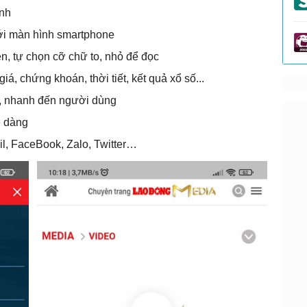
anh
ới màn hình smartphone
n, tự chọn cỡ chữ to, nhỏ để đọc
giá, chứng khoán, thời tiết, kết quả xổ số...
g, nhanh đến người dùng
ễ dàng
l, FaceBook, Zalo, Twitter…