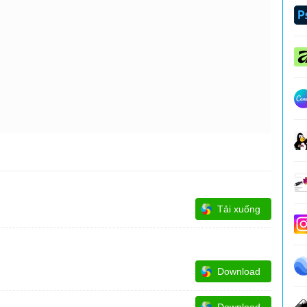
Tải xuống
Download
Download