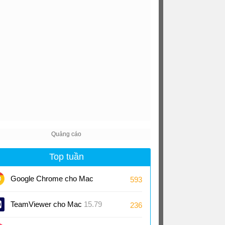
Top tuần
Google Chrome cho Mac
593
151
TeamViewer cho Mac
15.79
236