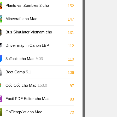
Plants vs. Zombies 2 cho
152
Mac
Minecraft cho Mac
147
Bus Simulator Vietnam cho
131
Mac
Driver máy in Canon LBP
112
2900/2900B CAPT cho Mac
3uTools cho Mac
9.03
110
3.90
Boot Camp
5.1
106
Cốc Cốc cho Mac
153.0
97
Foxit PDF Editor cho Mac
83
2025.2
GoTiengViet cho Mac
72