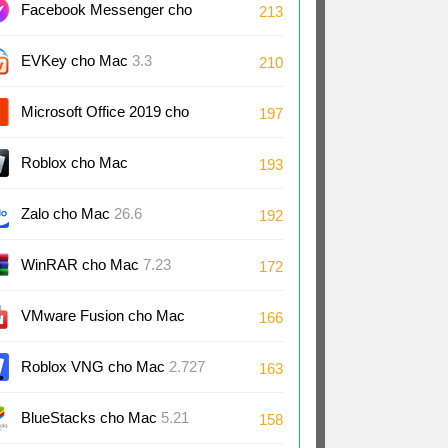
Facebook Messenger cho
213
Mac
EVKey cho Mac
3.3
210
Microsoft Office 2019 cho
197
Mac
Roblox cho Mac
193
Zalo cho Mac
26.6
192
WinRAR cho Mac
7.23
172
VMware Fusion cho Mac
166
13.6
Roblox VNG cho Mac
2.727
163
BlueStacks cho Mac
5.21
158