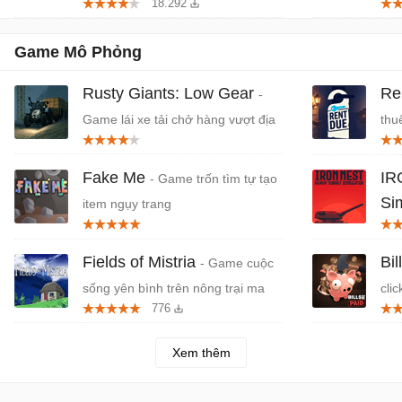
18.292
Game Mô Phỏng
Rusty Giants: Low Gear
Re
-
Game lái xe tải chở hàng vượt địa
thu
hình khắc nghiệt
Fake Me
IR
- Game trốn tìm tự tạo
Si
item ngụy trang
điề
Fields of Mistria
Bi
- Game cuộc
sống yên bình trên nông trại ma
cli
776
thuật
Xem thêm