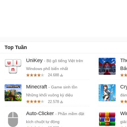
Top Tuần
UniKey
Th
- Bộ gõ tiếng Việt trên
Bá
Windows phổ biến nhất
24.688
Tiệ
Minecraft
Cr
- Game sinh tồn
Những khối vuông kỳ diệu
đán
22.578
cứn
Auto-Clicker
W
- Phần mềm đặt
kích chuột tự động
giải