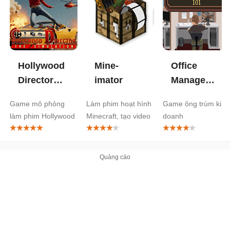
Hollywood
Mine-
Office
Director
imator
Management
The
101
Game mô phỏng
Làm phim hoạt hình
Game ông trùm kinh
Simulation
làm phim Hollywood
Minecraft, tạo video
doanh
chuẩn
Minecraft