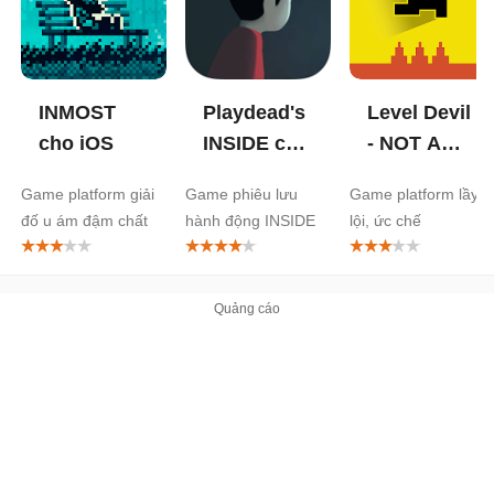
INMOST
Playdead's
Level Devil
cho iOS
INSIDE cho
- NOT A
iOS
Troll Game
Game platform giải
Game phiêu lưu
Game platform lầy
cho iOS
đố u ám đậm chất
hành động INSIDE
lội, ức chế
điện ảnh
cho mobile