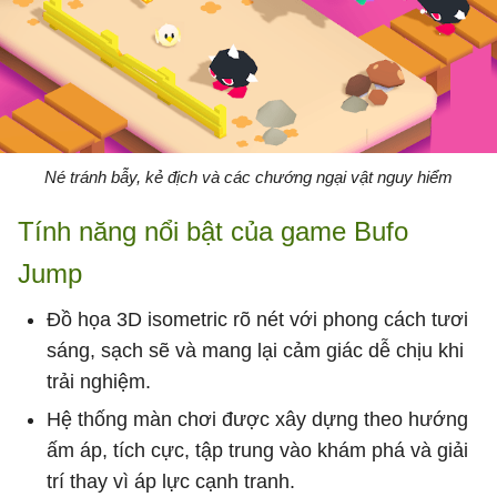
Né tránh bẫy, kẻ địch và các chướng ngại vật nguy hiểm
Tính năng nổi bật của game Bufo
Jump
Đồ họa 3D isometric rõ nét với phong cách tươi
sáng, sạch sẽ và mang lại cảm giác dễ chịu khi
trải nghiệm.
Hệ thống màn chơi được xây dựng theo hướng
ấm áp, tích cực, tập trung vào khám phá và giải
trí thay vì áp lực cạnh tranh.