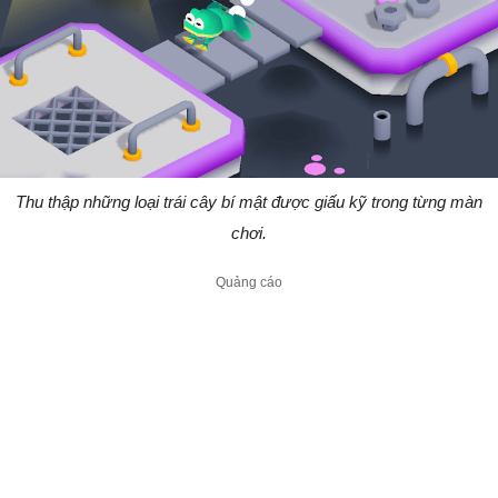
Thu thập những loại trái cây bí mật được giấu kỹ trong từng màn
chơi.