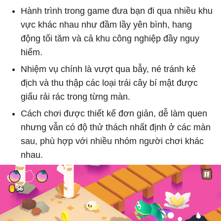
Hành trình trong game đưa bạn đi qua nhiều khu
vực khác nhau như đầm lầy yên bình, hang
động tối tăm và cả khu công nghiệp đầy nguy
hiểm.
Nhiệm vụ chính là vượt qua bẫy, né tránh kẻ
địch và thu thập các loại trái cây bí mật được
giấu rải rác trong từng màn.
Cách chơi được thiết kế đơn giản, dễ làm quen
nhưng vẫn có độ thử thách nhất định ở các màn
sau, phù hợp với nhiều nhóm người chơi khác
nhau.