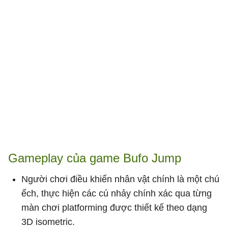
Gameplay của game Bufo Jump
Người chơi điều khiển nhân vật chính là một chú
ếch, thực hiện các cú nhảy chính xác qua từng
màn chơi platforming được thiết kế theo dạng
3D isometric.