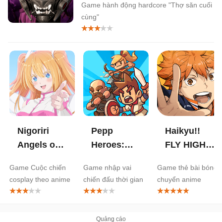
Game hành động hardcore "Thợ săn cuối
cùng"
Nigoriri
Pepp
Haikyu!!
Angels on
Heroes:
FLY HIGH
Stage! cho
Relic Quest
cho iOS
Game Cuộc chiến
Game nhập vai
Game thẻ bài bóng
iOS
cho iOS
cosplay theo anime
chiến đấu thời gian
chuyển anime
2.5 Dimensional
thực 8 người
Haikyu
Seduction