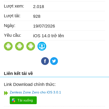
Lượt xem:
2.018
Lượt tải:
928
Ngày:
19/07/2026
Yêu cầu:
iOS 14.0 trở lên
Zenless Zone Zero cho Android
Figment 2: Creed Valley cho iOS
Tap Force cho iOS
Zenless Zone Zero
Liên kết tải về
Link Download chính thức:
Zenless Zone Zero cho iOS 3.0.1
Tải xuống