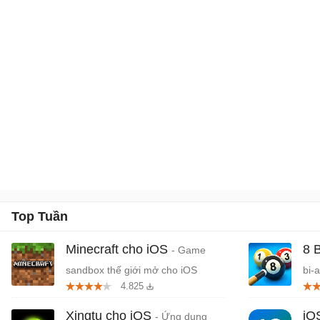
Top Tuần
Minecraft cho iOS
8 
- Game
sandbox thế giới mở cho iOS
bi-
4.825
Xingtu cho iOS
iO
- Ứng dụng