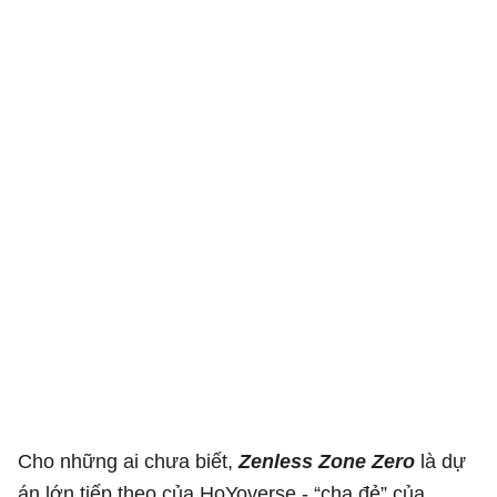
Cho những ai chưa biết,
Zenless Zone Zero
là dự
án lớn tiếp theo của HoYoverse - “cha đẻ” của