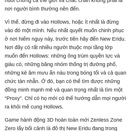
nuốt chửng cả thế giới và chắc chắn không phải là
nơi người bình thường nên đến.
Vì thế, đừng đi vào Hollows, hoặc ít nhất là đừng
vào đó một mình. Nếu nhất quyết muốn chinh phục
ở nơi hiểm nguy này, trước tiên hãy đến New Eridu.
Nơi đây có rất nhiều người thuộc mọi tầng lớp
muốn đến Hollows: những ông trùm quyền lực và
giàu có, những băng nhóm thống trị đường phố,
những kẻ âm mưu ẩn náu trong bóng tối và cả quan
chức tàn nhẫn. Ở đó, bạn có thể tìm được những
đồng minh mạnh mẽ và quan trọng nhất là tìm một
“Proxy”. Chỉ có họ mới có thể hướng dẫn mọi người
ra khỏi mê cung Hollows.
Game hành động 3D hoàn toàn mới Zenless Zone
Zero lấy bối cảnh là đô thị New Eridu đang trong