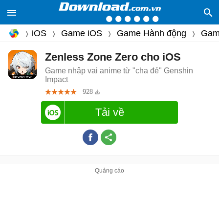
iOS
Game iOS
Game Hành động
Gam
Zenless Zone Zero cho iOS
Game nhập vai anime từ "cha đẻ" Genshin
Impact
928
Tải về