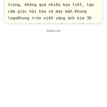
trọng, không quá nhiều họa tiết, tạo 
cảm giác hài hòa và may mắn.Khung 
logoKhung tròn viền vàng ánh kim 3D 
sang trọng, dày vừa phải, có hiệu ứng 
nổi bóng.Tiêu đềPhía trên là dòng chữ 
uốn cong theo hình tròn:LỚP NHÀ TRẺ D2 
Yêu cầu:Font chữ bong bóng 3D cao 
cấp.Chữ nổi rõ.Không lỗi font tiếng 
Việt.Không sai dấu.Không bị méo 
chữ.Mỗi từ có màu nổi bật nhưng hài 
hòa:LỚP → xanh dương pastelNHÀ TRẺ → 
hồng đào LỚN → xanh lá pastel D2 → tím 
pastel Viền vàng ánh kim.Đổ bóng 
nhẹ.Nhân vậtỞ chính giữa là:3 cô giáo 
trẻ mặc áo dài màu đỏ, 1 cô tóc dài và 
1 cô tóc ngắn, 1 cô tóc nhỡ nâu cà phê 