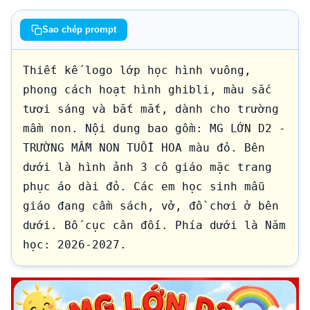
Sao chép prompt
Thiết kế logo lớp học hình vuông, 
phong cách hoạt hình ghibli, màu sắc 
tươi sáng và bắt mắt, dành cho trường 
mầm non. Nội dung bao gồm: MG LỚN D2 - 
TRƯỜNG MẦM NON TUỔI HOA màu đỏ. Bên 
dưới là hình ảnh 3 cô giáo mặc trang 
phục áo dài đỏ. Các em học sinh mẫu 
giáo đang cầm sách, vở, đồ chơi ở bên 
dưới. Bố cục cân đối. Phía dưới là Năm 
học: 2026-2027.