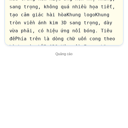
sang trọng, không quá nhiều họa tiết, 
tạo cảm giác hài hòaKhung logoKhung 
tròn viền ánh kim 3D sang trọng, dày 
vừa phải, có hiệu ứng nổi bóng. Tiêu 
đềPhía trên là dòng chữ uốn cong theo 
hình tròn:LỚP 1D2 Yêu cầu:Font chữ 
bong bóng 3D cao cấp.Chữ nổi rõ.Không 
lỗi font tiếng Việt.Không sai 
dấu.Không bị méo chữ.Mỗi từ có màu nổi 
bật nhưng hài hòa:LỚP 1D2 → tím pastel 
Viền vàng ánh kim.Đổ bóng nhẹ.Nhân 
vậtỞ chính giữa là:1 cô giáo trẻ tóc 
dàimặc áo dài màu đỏ, gương mặt hiền 
hậumắt to long lanhnụ cười dịu 
dàngPhía trước là:5 em bé tiểu học 
Đồng phục:áo polo đỏquần màu nâu 