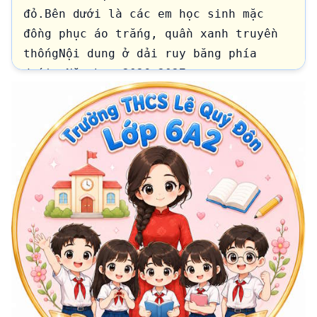
đỏ.Bên dưới là các em học sinh mặc 
đồng phục áo trắng, quần xanh truyền 
thốngNội dung ở dải ruy băng phía 
dưới: Năm học 2026-2027