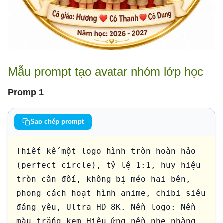
cong màu kem.Ghi:Cô giáo: Hương ❤️ Cô 
Thanh ❤️ Cô DungBên dưới:Năm học: 2026 
- 2027Yêu cầu:Có đầy đủ dấu ":".Viết 
đúng chính tả.Font chữ rõ ràng.Không 
lỗi tiếng Việt.
Mẫu prompt tạo avatar nhóm lớp học
Promp 1
Sao chép prompt
Thiết kế một logo hình tròn hoàn hảo 
(perfect circle), tỷ lệ 1:1, huy hiệu 
tròn cân đối, không bị méo hai bên, 
phong cách hoạt hình anime, chibi siêu 
đáng yêu, Ultra HD 8K. Nền logo: Nền 
màu trắng kem Hiệu ứng nền nhẹ nhàng, 