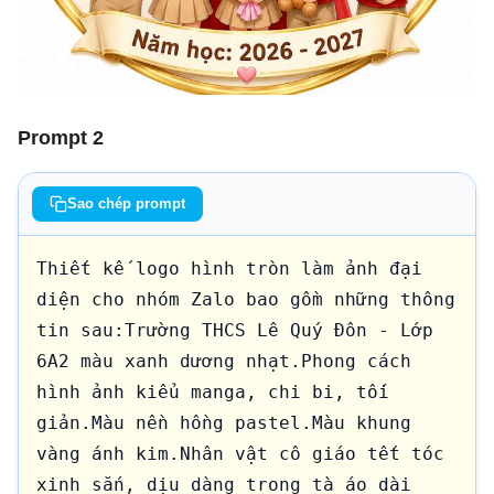
Prompt 2
Sao chép prompt
Thiết kế logo hình tròn làm ảnh đại 
diện cho nhóm Zalo bao gồm những thông 
tin sau:Trường THCS Lê Quý Đôn - Lớp 
6A2 màu xanh dương nhạt.Phong cách 
hình ảnh kiểu manga, chi bi, tối 
giản.Màu nền hồng pastel.Màu khung 
vàng ánh kim.Nhân vật cô giáo tết tóc 
xinh sắn, dịu dàng trong tà áo dài 