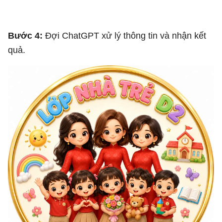
gương mặt hiền hậumắt to long 
lanhphong cách Pixar chibinụ cười dịu 
Bước 4:
Đợi ChatGPT xử lý thông tin và nhận kết
dàngđứng sát nhaucân đốiPhía trước 
quả.
là:5 em bé mầm nonĐồng phục:áo polo 
đỏquần màu nâu bechân váy màu nâu 
beCác bé có khuôn mặt tròn đáng yêu, 
mắt to long lanh, má hồng.Tạo dáng:1 
bé giơ tay chào1 bé tạo trái tim bằng 
tay1 bé cầm bó hoa1 bé ôm gấu bông1 bé 
cầm khối xếp hìnhIcon trang tríChỉ sử 
dụng số lượng vừa phải, bố trí cân 
đối.Bao gồm:mặt trời cườicầu vồngquyển 
sách mởbướmngôi trườngvài bông hoa 
nhỏKhông sử dụng quá nhiều icon.Không 
gây rối mắt.Để nhiều khoảng trắng giúp 
logo sang trọng.Phần dướiDải ruy băng 