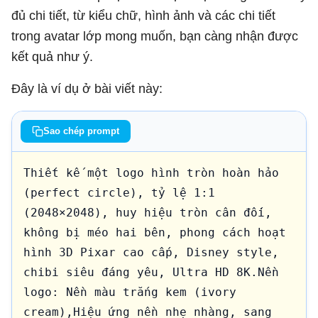
đủ chi tiết, từ kiểu chữ, hình ảnh và các chi tiết
trong avatar lớp mong muốn, bạn càng nhận được
kết quả như ý.
Đây là ví dụ ở bài viết này:
Sao chép prompt
Thiết kế một logo hình tròn hoàn hảo 
(perfect circle), tỷ lệ 1:1 
(2048×2048), huy hiệu tròn cân đối, 
không bị méo hai bên, phong cách hoạt 
hình 3D Pixar cao cấp, Disney style, 
chibi siêu đáng yêu, Ultra HD 8K.Nền 
logo: Nền màu trắng kem (ivory 
cream),Hiệu ứng nền nhẹ nhàng, sang 