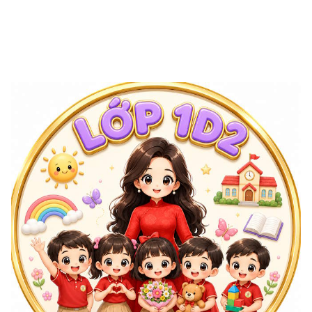
bechân váy màu nâu beCác bé có khuôn 
mặt tròn đáng yêu, mắt to long lanh, 
má hồng.Tạo dáng:1 bé giơ tay chào1 bé 
tạo trái tim bằng tay1 bé cầm bó hoa1 
bé ôm gấu bông1 bé cầm khối xếp 
hìnhIcon trang tríChỉ sử dụng số lượng 
vừa phải, bố trí cân đối.Bao gồm:mặt 
trời cườicầu vồngquyển sách mởbướmngôi 
trườngvài bông hoa nhỏKhông sử dụng 
quá nhiều icon.Không gây rối mắt.Để 
nhiều khoảng trắng giúp logo sang 
trọng.Phần dướiDải ruy băng cong màu 
kem.Ghi:Năm học: 2026 - 2027Yêu cầu:Có 
đầy đủ dấu ":".Viết đúng chính tả.Font 
chữ rõ ràng.Không lỗi tiếng Việt.