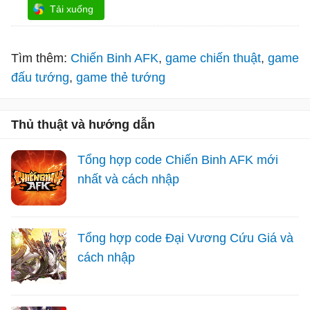
Tải xuống
Tìm thêm:
Chiến Binh AFK
game chiến thuật
game
đấu tướng
game thẻ tướng
Thủ thuật và hướng dẫn
Tổng hợp code Chiến Binh AFK mới
nhất và cách nhập
Tổng hợp code Đại Vương Cứu Giá và
cách nhập