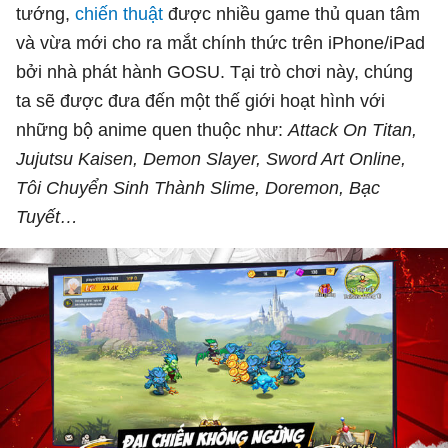
tướng,
chiến thuật
được nhiều game thủ quan tâm
và vừa mới cho ra mắt chính thức trên iPhone/iPad
bởi nhà phát hành GOSU. Tại trò chơi này, chúng
ta sẽ được đưa đến một thế giới hoạt hình với
những bộ anime quen thuộc như:
Attack On Titan,
Jujutsu Kaisen, Demon Slayer, Sword Art Online,
Tôi Chuyển Sinh Thành Slime, Doremon, Bạc
Tuyết…