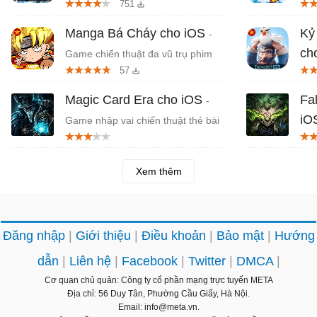
751
RPG Tam Quốc từ Koei Tecmo
thu
Manga Bá Cháy cho iOS
Kỷ
-
ch
Game chiến thuật đa vũ trụ phim
57
hoạt hình Nhật Bản
Tam
Magic Card Era cho iOS
Fa
-
iO
Game nhập vai chiến thuật thẻ bài
hắc ám
chi
Xem thêm
Đăng nhập
Giới thiệu
Điều khoản
Bảo mật
Hướng
dẫn
Liên hệ
Facebook
Twitter
DMCA
Cơ quan chủ quản: Công ty cổ phần mạng trực tuyến META
Địa chỉ: 56 Duy Tân, Phường Cầu Giấy, Hà Nội.
Email: info@meta.vn.