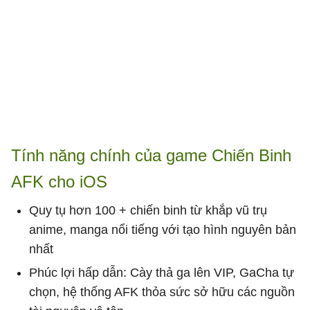
Tính năng chính của game Chiến Binh
AFK cho iOS
Quy tụ hơn 100 + chiến binh từ khắp vũ trụ
anime, manga nổi tiếng với tạo hình nguyên bản
nhất
Phúc lợi hấp dẫn: Cày thả ga lên VIP, GaCha tự
chọn, hệ thống AFK thỏa sức sở hữu các nguồn