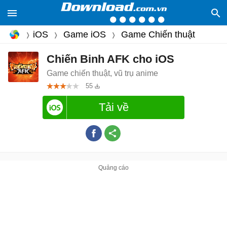
iOS
Game iOS
Game Chiến thuật
Chiến Binh AFK cho iOS
Game chiến thuật, vũ trụ anime
55
Tải về