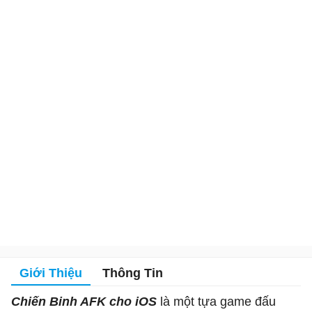
Giới Thiệu
Thông Tin
Chiến Binh AFK cho iOS
là một tựa game đấu