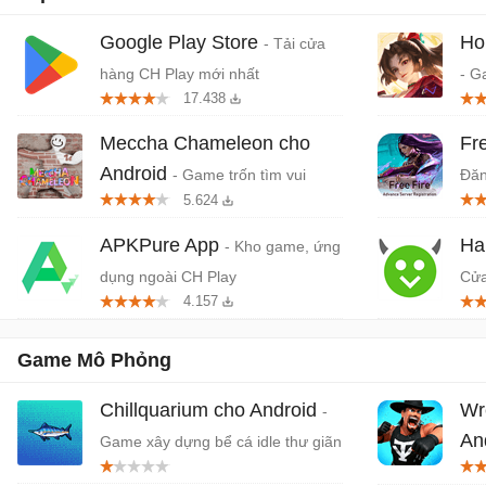
Google Play Store
Ho
- Tải cửa
hàng CH Play mới nhất
- G
17.438
quố
Da
Meccha Chameleon cho
Fr
Android
- Game trốn tìm vui
Đăn
5.624
nhộn nhiều người chơi
APKPure App
Ha
- Kho game, ứng
dụng ngoài CH Play
Cửa
4.157
dụn
Game Mô Phỏng
Chillquarium cho Android
Wr
-
An
Game xây dựng bể cá idle thư giãn
lý 