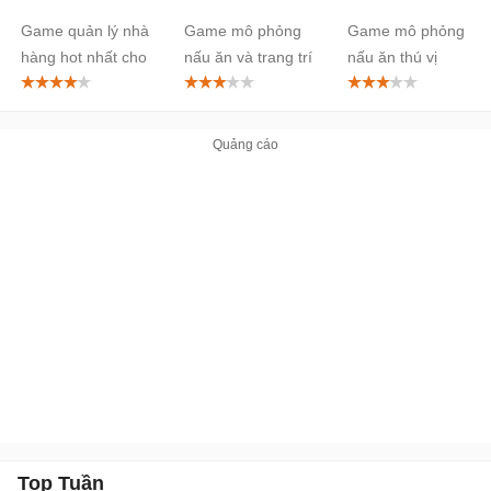
Android
Android
Android
Game quản lý nhà
Game mô phỏng
Game mô phỏng
hàng hot nhất cho
nấu ăn và trang trí
nấu ăn thú vị
Android
du thuyền
Top Tuần