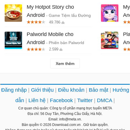
My Hotpot Story cho
My
Android
An
- Game Tiệm lẩu Đường
49.786
Hạnh Phúc
Ang
Palworld Mobile cho
Pl
Android
An
- Phiên bản Palworld
2.599
cho di động: Sắp mở alpha test
sốn
Xem thêm
Đăng nhập
Giới thiệu
Điều khoản
Bảo mật
Hướng
dẫn
Liên hệ
Facebook
Twitter
DMCA
Cơ quan chủ quản: Công ty cổ phần mạng trực tuyến META
Địa chỉ: 56 Duy Tân, Phường Cầu Giấy, Hà Nội.
Email: info@meta.vn.
Bản quyền © 2026
Download.com.vn
. Giữ toàn quyền.