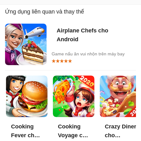
Ứng dụng liên quan và thay thế
Airplane Chefs cho
Android
Game nấu ăn vui nhộn trên máy bay
Cooking
Cooking
Crazy Diner
Fever cho
Voyage cho
cho