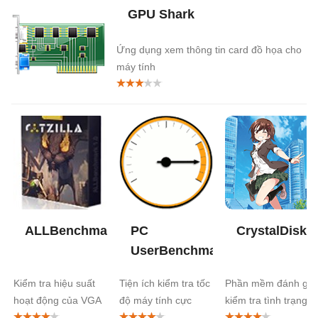
GPU Shark
Ứng dụng xem thông tin card đồ họa cho
máy tính
ALLBenchmark
PC
CrystalDiskIn
UserBenchmark
Kiểm tra hiệu suất
Tiện ích kiểm tra tốc
Phần mềm đánh giá
hoạt động của VGA
độ máy tính cực
kiểm tra tình trạng ổ
nhanh
cứng