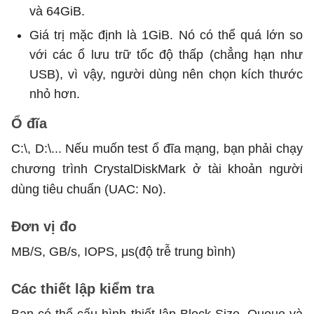
và 64GiB.
Giá trị mặc định là 1GiB. Nó có thể quá lớn so
với các ổ lưu trữ tốc độ thấp (chẳng hạn như
USB), vì vậy, người dùng nên chọn kích thước
nhỏ hơn.
Ổ đĩa
C:\, D:\... Nếu muốn test ổ đĩa mạng, bạn phải chạy
chương trình CrystalDiskMark ở tài khoản người
dùng tiêu chuẩn (UAC: No).
Đơn vị đo
MB/S, GB/s, IOPS, μs(độ trễ trung bình)
Các thiết lập kiểm tra
Bạn có thể cấu hình thiết lập Block Size, Queue và