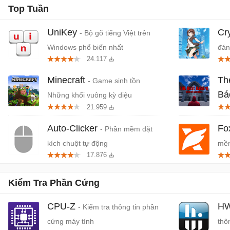
Top Tuần
UniKey
Cr
- Bộ gõ tiếng Việt trên
Windows phổ biến nhất
đán
24.117
cứn
Minecraft
Th
- Game sinh tồn
Bá
Những khối vuông kỳ diệu
21.959
Tiệ
Auto-Clicker
Fo
- Phần mềm đặt
kích chuột tự động
mềm
17.876
miễ
Kiểm Tra Phần Cứng
CPU-Z
HW
- Kiểm tra thông tin phần
cứng máy tính
thô