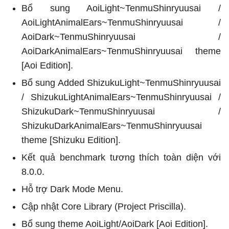
Bổ sung AoiLight~TenmuShinryuusai /
AoiLightAnimalEars~TenmuShinryuusai /
AoiDark~TenmuShinryuusai /
AoiDarkAnimalEars~TenmuShinryuusai theme
[Aoi Edition].
Bổ sung Added ShizukuLight~TenmuShinryuusai
/ ShizukuLightAnimalEars~TenmuShinryuusai /
ShizukuDark~TenmuShinryuusai /
ShizukuDarkAnimalEars~TenmuShinryuusai
theme [Shizuku Edition].
Kết quả benchmark tương thích toàn diện với
8.0.0.
Hỗ trợ Dark Mode Menu.
Cập nhật Core Library (Project Priscilla).
Bổ sung theme AoiLight/AoiDark [Aoi Edition].