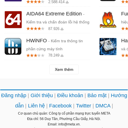
2.588.414
AIDA64 Extreme Edition
Fu
-
Kiểm tra và chẩn đoán lỗi hệ thống
hiệ
87.926
phần cứng
HWiNFO
Ha
- Kiểm tra thông tin
phần cứng máy tính
và 
78.249
Xem thêm
Đăng nhập
Giới thiệu
Điều khoản
Bảo mật
Hướng
dẫn
Liên hệ
Facebook
Twitter
DMCA
Cơ quan chủ quản: Công ty cổ phần mạng trực tuyến META
Địa chỉ: 56 Duy Tân, Phường Cầu Giấy, Hà Nội.
Email: info@meta.vn.