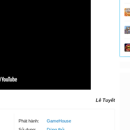
Lê Tuyết
Phát hành:
GameHouse
Sử dụng:
Dùng thử