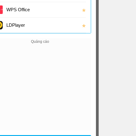
(16.0
WPS Office
✯
LDPlayer
✯