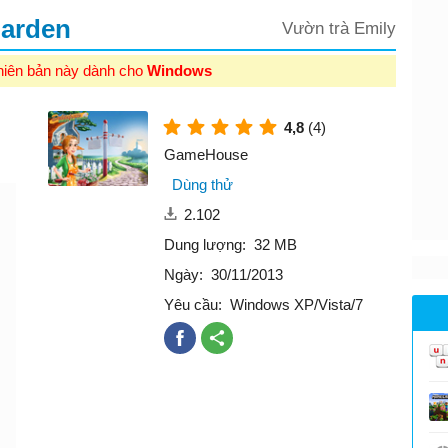
Garden
Vườn trà Emily
hiên bản này dành cho
Windows
4,8
(4)
GameHouse
Dùng thử
2.102
Dung lượng:
32 MB
Ngày:
30/11/2013
Yêu cầu:
Windows XP/Vista/7