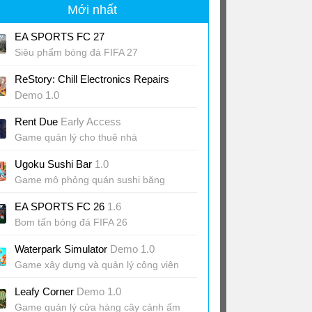
Mới nhất
EA SPORTS FC 27
Siêu phẩm bóng đá FIFA 27
ReStory: Chill Electronics Repairs
Demo 1.0
Game sửa chữa đồ điện tử Y2K
Rent Due
Early Access
Game quản lý cho thuê nhà
Ugoku Sushi Bar
1.0
Game mô phỏng quán sushi băng
chuyền ấm cúng
EA SPORTS FC 26
1.6
Bom tấn bóng đá FIFA 26
Waterpark Simulator
Demo 1.0
Game xây dựng và quản lý công viên
nước
Leafy Corner
Demo 1.0
Game quản lý cửa hàng cây cảnh ấm