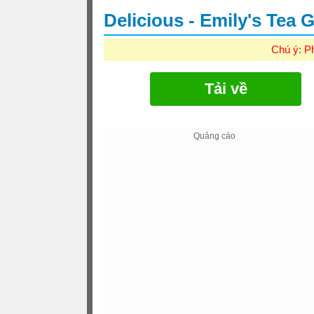
Delicious - Emily's Tea 
Chú ý: P
Tải về