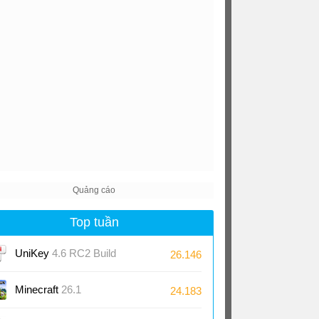
Top tuần
UniKey
4.6 RC2 Build
26.146
230919
Minecraft
26.1
24.183