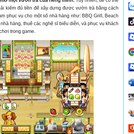
 mở một vườn trà của riêng mình.
Tuy nhiên, để có thể
hải kiếm đủ tiền để xây dựng được vườn trà bằng cách
làm phục vụ cho một số nhà hàng như: BBQ Grill, Beach
í nhà hàng, thuê các nghệ sĩ biểu diễn, và phục vụ khách
chơi trong game.