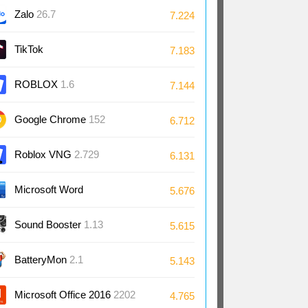
Zalo
26.7
7.224
TikTok
7.183
ROBLOX
1.6
7.144
Google Chrome
152
6.712
Roblox VNG
2.729
6.131
Microsoft Word
5.676
2024/2021/2019/2016
Sound Booster
1.13
5.615
BatteryMon
2.1
5.143
Microsoft Office 2016
2202
4.765