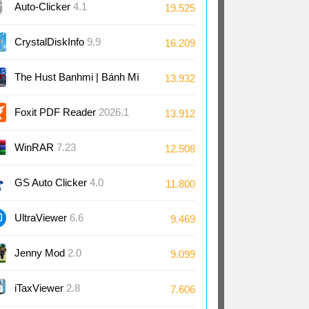
Auto-Clicker
4.1
19.525
CrystalDiskInfo
9.9
16.209
The Hust Banhmi | Bánh Mì
13.932
Bách Khoa
Foxit PDF Reader
2026.1
13.912
WinRAR
7.23
12.508
GS Auto Clicker
4.0
11.800
UltraViewer
6.6
9.469
Jenny Mod
2.0
9.099
iTaxViewer
2.8
7.606