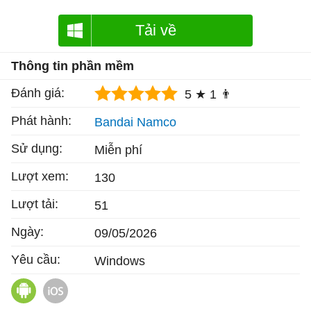
Tải về
Thông tin phần mềm
Đánh giá:
5 ★
1 👨
Phát hành:
Bandai Namco
Sử dụng:
Miễn phí
Lượt xem:
130
Lượt tải:
51
Ngày:
09/05/2026
Yêu cầu:
Windows
DIGIMON UP cho Android
DIGIMON UP cho iOS