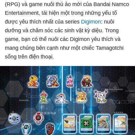
(RPG) và game nuôi thú ảo mới của Bandai Namco
Entertainment, tái hiện một trong những yếu tố
được yêu thích nhất của series
Digimon
: nuôi
dưỡng và chăm sóc các sinh vật kỳ diệu. Trong
game, bạn có thể nuôi các Digimon yêu thích và
mang chúng bên cạnh như một chiếc Tamagotchi
sống trên điện thoại.