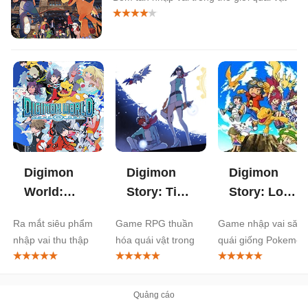
Digimon
Digimon
Digimon
World:
Story: Time
Story: Lost
Next Order
Stranger
Evolution
Ra mắt siêu phẩm
Game RPG thuần
Game nhập vai săn
nhập vai thu thập
hóa quái vật trong
quái giống Pokemon
quái vật Digimon
thế giới số