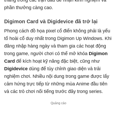
phần thưởng càng cao.
Digimon Card và Digidevice đã trở lại
Phong cách đồ họa pixel cổ điển không phải là yếu
tố hoài cổ duy nhất trong Digimon Up Windows. Khi
đăng nhập hàng ngày và tham gia các hoạt động
trong game, người chơi có thể mở khóa
Digimon
Card
để kích hoạt kỹ năng đặc biệt, cũng như
Digidevice
dùng để tùy chỉnh giao diện và trải
nghiệm chơi. Nhiều nội dung trong game được lấy
cảm hứng trực tiếp từ những mùa Anime đầu tiên
và các trò chơi nổi tiếng trước đây trong series.