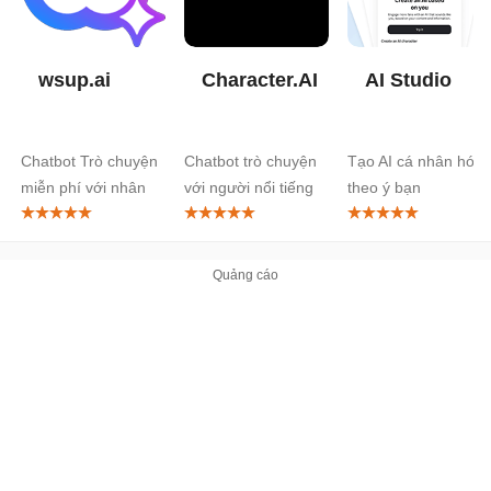
wsup.ai
Character.AI
AI Studio
Chatbot Trò chuyện
Chatbot trò chuyện
Tạo AI cá nhân hóa
miễn phí với nhân
với người nổi tiếng
theo ý bạn
vật AI
ảo