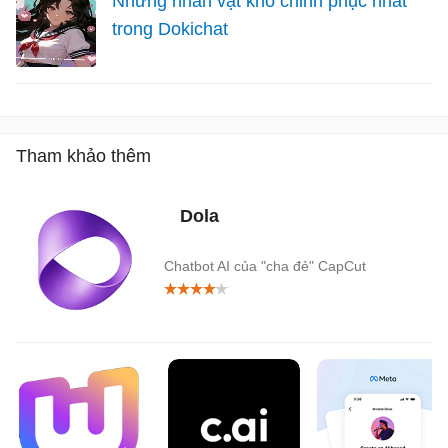
Những nhân vật khó chinh phục nhất
trong Dokichat
Tham khảo thêm
Dola
Chatbot AI của "cha đẻ" CapCut