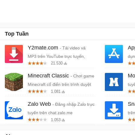
Top Tuần
Y2mate.com
Ap
- Tải video và
MP3 trên YouTube trực tuyến,
dụn
21.530
miễn phí
Tou
Minecraft Classic
Mo
- Chơi game
Minecraft cổ điển trên trình duyệt
tuy
1.081
Zalo Web
Sn
- Đăng nhập Zalo trực
tuyến trên chat.zalo.me
trê
1.053