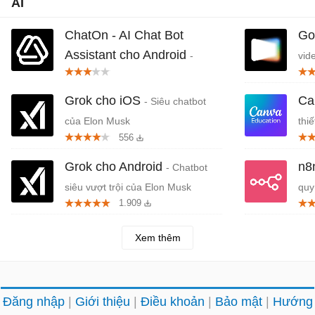
AI
ChatOn - AI Chat Bot
Go
Assistant cho Android
-
vid
Chatbot AI và Trợ lý ảo thông minh
Grok cho iOS
Ca
- Siêu chatbot
của Elon Musk
thi
556
Ca
Grok cho Android
n8
- Chatbot
siêu vượt trội của Elon Musk
quy
1.909
Xem thêm
Đăng nhập
Giới thiệu
Điều khoản
Bảo mật
Hướng