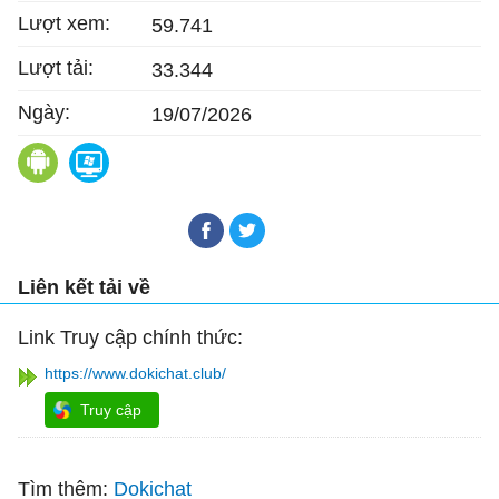
Lượt xem:
59.741
Lượt tải:
33.344
Ngày:
19/07/2026
Dokichat cho Android
Dokichat
Liên kết tải về
Link Truy cập chính thức:
https://www.dokichat.club/
Truy cập
Tìm thêm:
Dokichat