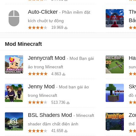
miễ
Auto-Clicker
Th
- Phần mềm đặt
Bá
kích chuột tự động
19.969
Tiệ
Mod Minecraft
Jennycraft Mod
Ha
- Mod Bạn gái
ảo trong Minecraft
sun
4.863
nấu
Jenny Mod
Sk
- Mod bạn gái ảo
trong Minecraft
đồ 
513.736
BSL Shaders Mod
Zo
- Minecraft
shader đậm chất điện ảnh
thế
41.658