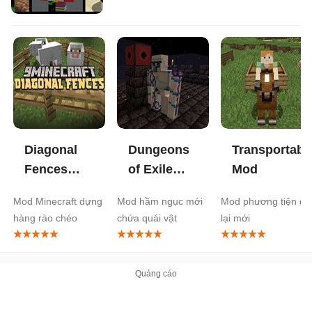
Diagonal
Dungeons
Transportabl
Fences
of Exile
Mod
Mod
Mod
Mod Minecraft dựng
Mod hầm ngục mới
Mod phương tiện đi
hàng rào chéo
chứa quái vật
lại mới