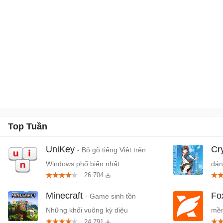
Top Tuần
UniKey
Cr
- Bộ gõ tiếng Việt trên
Windows phổ biến nhất
đán
26.704
cứn
Minecraft
Fo
- Game sinh tồn
Những khối vuông kỳ diệu
mềm
24.791