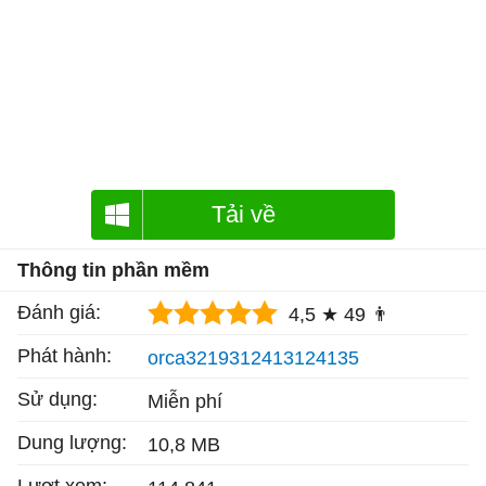
Tải về
Thông tin phần mềm
Đánh giá:
4,5 ★
49 👨
Phát hành:
orca3219312413124135
Sử dụng:
Miễn phí
Dung lượng:
10,8 MB
Lượt xem: