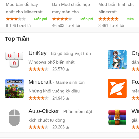
Mod bản đồ hay
Bản Mod chiếc hộp
Mod biến hình cho
nhất cho Minecraft
may mắn cho
Minecraft
Minecraft
8.196 Lượt tải
46.503 Lượt tải
3.461 Lượt tải
Top Tuần
UniKey
Cr
- Bộ gõ tiếng Việt trên
Windows phổ biến nhất
đán
26.570
cứn
Minecraft
Fo
- Game sinh tồn
Những khối vuông kỳ diệu
mềm
24.945
miễ
Auto-Clicker
W
- Phần mềm đặt
kích chuột tự động
giải
20.203