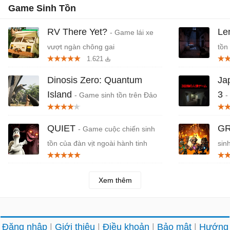
Game Sinh Tồn
RV There Yet?
Le
- Game lái xe
vượt ngàn chông gai
tồn
1.621
Dinosis Zero: Quantum
Ja
Island
3
- Game sinh tồn trên Đảo
-
Khủng long
Nhậ
QUIET
GR
- Game cuộc chiến sinh
tồn của đàn vịt ngoài hành tinh
sin
Xem thêm
Đăng nhập
Giới thiệu
Điều khoản
Bảo mật
Hướng