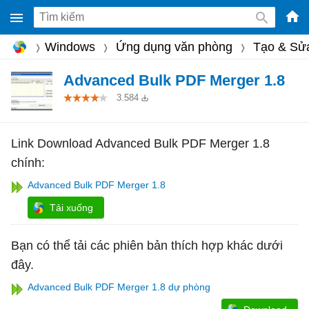
-
Windows
Ứng dụng văn phòng
Tạo & Sử
Phầ
mềm
Advanced Bulk PDF Merger 1.8
gam
3.584
miễ
phí
Link Download Advanced Bulk PDF Merger 1.8
cho
chính:
Win
Advanced Bulk PDF Merger 1.8
Mac
Tải xuống
iOS,
Andr
Bạn có thể tải các phiên bản thích hợp khác dưới
đây.
Advanced Bulk PDF Merger 1.8 dự phòng