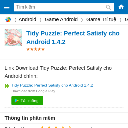
-
Android
Game Android
Game Trí tuệ
G
Phầ
mềm
Tidy Puzzle: Perfect Satisfy cho
gam
Android 1.4.2
miễ
phí
cho
Link Download Tidy Puzzle: Perfect Satisfy cho
Win
Android chính:
Mac
Tidy Puzzle: Perfect Satisfy cho Android 1.4.2
iOS,
Andr
Tải xuống
Thông tin phần mềm