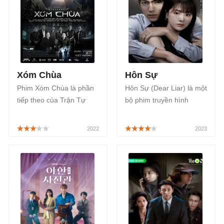
Xóm Chùa
Hôn Sự
Phim Xóm Chùa là phần
Hôn Sự (Dear Liar) là một
tiếp theo của Trận Tự
bộ phim truyền hình
Mới, trong phim mối quan
Trung Quốc thuộc thể loại
hệ của Ông Nội và Tài Có
tâm lý tình cảm, đang
- Thái Hòa thủ vai sẽ là
được phát sóng trên ứng
điểm nhấn nổi bật trong
dụng Mango TV, bắt đầu
phim.
từ ngày 11/03/2023.