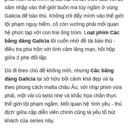
xâm nhập vào thế giới buôn ma túy ngầm ở vùng
Galicia để báo thù. Không chỉ đẩy mình vào thế giới
tội phạm nguy hiểm, cô còn vướng phải mối quan
hệ phức tạp với con trai ông trùm. L
oạt phim Các
băng đảng Galicia
lôi cuốn nhờ đề tài báo thù -
điều tra pha trộn với tình cảm lãng mạn, hồi hộp
giữa 2 phe đối lập.
Dù đi theo chủ đề không mới, nhưng
Các băng
đảng Galicia
lại sở hữu bối cảnh khá đẹp và lạ
theo phong cách mafia châu Âu, với nhịp phim vừa
phải, một vài cú twist nhẹ và khắc họa chân thực
thế giới tội phạm ngầm. Mối quan hệ ‘tình yêu - thù
địch’ giữa cặp diễn viên chính cũng là yếu tố hút
khách của series này.