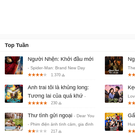
Top Tuần
Người Nhện: Khởi đầu mới
Ngo
- Spider-Man: Brand New Day
The
1.370
(2026) chiếu rạp
- P
Anh trai tôi là khủng long:
Kẹ
Tương lai của quá khứ
-
Lov
230
Phim anime hành động, thần thoại
Hàn
Việt chiếu rạp
Thư tình gửi ngoại
Gấ
- Dear You
- Phim điện ảnh tình cảm, gia đình
Hus
217
Trung Quốc
Thá