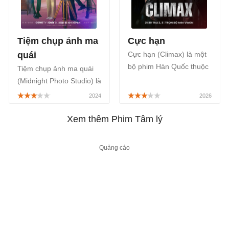
Tiệm chụp ảnh ma
Cực hạn
quái
Cực hạn (Climax) là một
bộ phim Hàn Quốc thuộc
Tiệm chụp ảnh ma quái
thể loại tâm lý đề tài
(Midnight Photo Studio) là
chính trị sinh tồn của đạo
một bộ phim Hàn Quốc
diễn Lee Ji Won, lấy bối
thuộc thể loại tâm lý, tình
cảnh các tập đoàn hùng
cảm xen lẫn yếu tố kỳ ảo,
Xem thêm Phim Tâm lý
mạnh và ngành công
kể về một nhiếp ảnh gia
nghiệp giải trí, được phát
cô đơn chụp ảnh người
sóng chính thức trên nền
chết, được phát sóng trên
tảng VieON, FPT Play,
kênh ENA của Hàn Quốc,
TV360 bắt đầu từ ngày
bắt đầu từ ngày
16/03/2026.
11/03/2024.