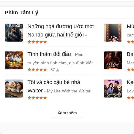
Phim Tâm Lý
Những ngả đường ước mơ:
Mù
Nando giữa hai thế giới
-
cảm
Phần ngoại truyện của series
vàn
Sintonia trên Netflix
Tình thâm đối đầu
Bà
- Phim
truyền hình tình cảm, gia đình Việt
Med
87
Nam
Lan
Tôi và các cậu bé nhà
Kẹ
Walter
- My Life With the Walter
Lov
Boys (3 mùa)
Hàn
Xem thêm