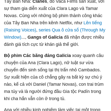
Tây Ban Nha:
Clanes
, do Vaca Films sản xuất, với
sự tham gia diễn xuất của Clara Lago và Tamar
Novas. Cùng với những bộ phim thành công khác
của Tây Ban Nha trên kênh Netflix, như
Lên tiếng
(Raising Voices)
,
series Qua ô cửa sổ (Through My
Window)
...,
Gangs of Galicia
đã nhận được nhiều
đánh giá tích cực từ khán giả thế giới.
Bộ phim Các băng đảng Galicia
xoay quanh câu
chuyện của Ana (Clara Lago), nữ luật sư vừa
chuyển đến sinh sống tại thị trấn nhỏ Cambados.
Sự xuất hiện của cô chẳng gây ra bất kỳ sự chú ý
nào, kể cả với Daniel (Tamar Novas), con trai trùm
ma túy và là người đứng đầu Gia tộc Padín trong
khi cha hắn vẫn còn ở trong tù.
Ana với nhiều kinh nghiệm làm việc tại một trong