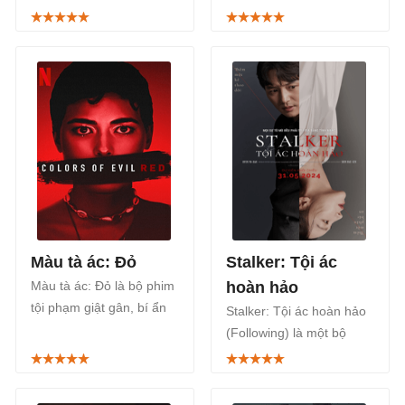
gồm 2 phần. Đạo tặc 2
gân, bí ẩn của điện ảnh
lên sóng Netflix từ ngày
Mỹ, hiện đang lọt TOP 10
14/4/2026.
Netflix Việt Nam.
Màu tà ác: Đỏ
Stalker: Tội ác
Màu tà ác: Đỏ là bộ phim
hoàn hảo
tội phạm giật gân, bí ẩn
Stalker: Tội ác hoàn hảo
của điện ảnh Ba Lan,
(Following) là một bộ
chuyển thể từ cuốn tiểu
phim Hàn Quốc chiếu
thuyết đình đám Kolory
rạp, thuộc thể loại tâm lý,
zla. Czerwien được yêu
tội phạm giật gân với sự