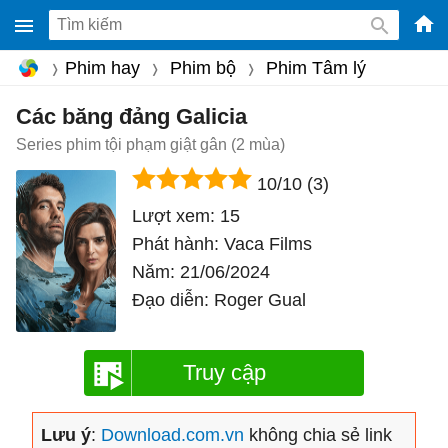
-
Phim hay
Phim bộ
Phim Tâm lý
Phầ
mềm
Các băng đảng Galicia
gam
Series phim tội phạm giật gân (2 mùa)
miễ
10/10
(3)
phí
Lượt xem:
15
cho
Phát hành:
Vaca Films
Win
Năm:
21/06/2024
Mac
Đạo diễn:
Roger Gual
iOS,
Andr
Truy cập
Lưu ý
:
Download.com.vn
không chia sẻ link