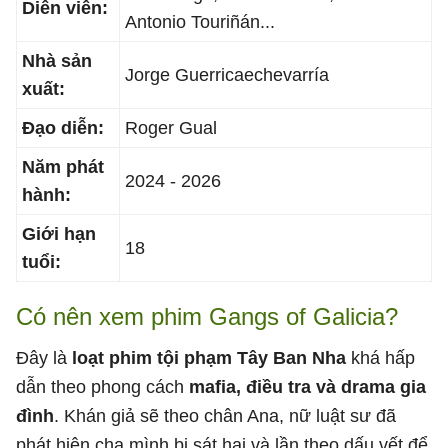
Diễn viên:
Antonio Touriñán...
Nhà sản
Jorge Guerricaechevarría
xuất:
Đạo diễn:
Roger Gual
Năm phát
2024 - 2026
hành:
Giới hạn
18
tuổi:
Có nên xem phim Gangs of Galicia?
Đây là
loạt phim tội phạm Tây Ban Nha
khá hấp
dẫn theo phong cách
mafia, điều tra và drama gia
đình
. Khán giả sẽ theo chân Ana, nữ luật sư đã
phát hiện cha mình bị sát hại và lần theo dấu vết để