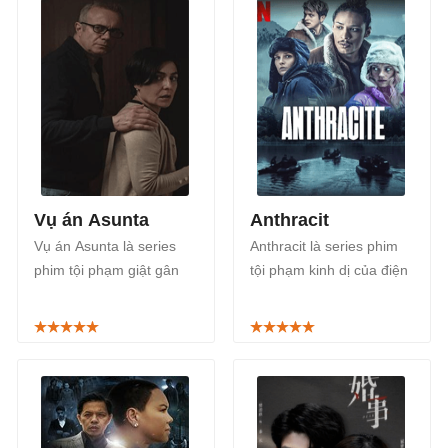
thích suốt nhiều thập kỷ.
tham gia đóng chính của
“Chàng Hậu” Shin Hye
Sun, được công chiếu từ
ngày 31/05/2024.
Vụ án Asunta
Anthracit
Vụ án Asunta là series
Anthracit là series phim
phim tội phạm giật gân
tội phạm kinh dị của điện
dựa trên câu chuyện có
ảnh Pháp, phát sóng trên
thật về vụ ám sát cô bé
kênh Netflix từ 10/4/2024
Asunta Basterra 12 tuổi
với 6 tập, thời lượng
vào năm 2013 ở Tây Ban
khoảng 40-60 phút/tập.
Nha.