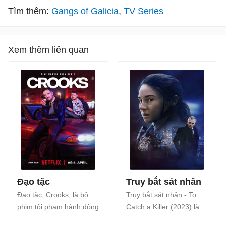
Tìm thêm:
Gangs of Galicia
TV Series
Xem thêm liên quan
Đạo tặc
Truy bắt sát nhân
Đạo tặc, Crooks, là bộ
Truy bắt sát nhân - To
phim tội phạm hành động
Catch a Killer (2023) là
giật gân của Đức, bao
bộ phim tội phạm giật