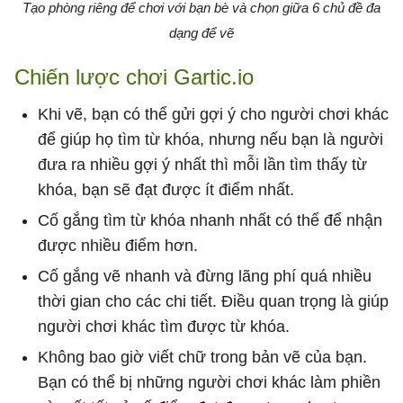
Tạo phòng riêng để chơi với bạn bè và chọn giữa 6 chủ đề đa
dạng để vẽ
Chiến lược chơi Gartic.io
Khi vẽ, bạn có thể gửi gợi ý cho người chơi khác
để giúp họ tìm từ khóa, nhưng nếu bạn là người
đưa ra nhiều gợi ý nhất thì mỗi lần tìm thấy từ
khóa, bạn sẽ đạt được ít điểm nhất.
Cố gắng tìm từ khóa nhanh nhất có thể để nhận
được nhiều điểm hơn.
Cố gắng vẽ nhanh và đừng lãng phí quá nhiều
thời gian cho các chi tiết. Điều quan trọng là giúp
người chơi khác tìm được từ khóa.
Không bao giờ viết chữ trong bản vẽ của bạn.
Bạn có thể bị những người chơi khác làm phiền