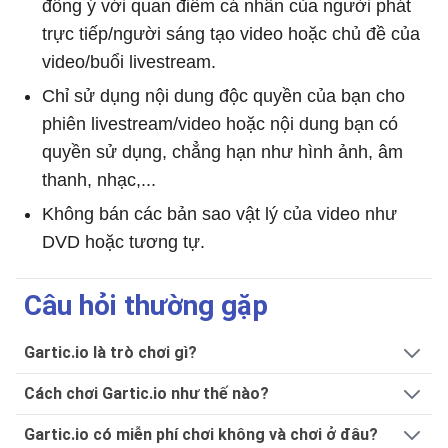
đồng ý với quan điểm cá nhân của người phát
trực tiếp/người sáng tạo video hoặc chủ đề của
video/buổi livestream.
Chỉ sử dụng nội dung độc quyền của bạn cho
phiên livestream/video hoặc nội dung bạn có
quyền sử dụng, chẳng hạn như hình ảnh, âm
thanh, nhạc,...
Không bán các bản sao vật lý của video như
DVD hoặc tương tự.
Câu hỏi thường gặp
Gartic.io là trò chơi gì?
Cách chơi Gartic.io như thế nào?
Gartic.io có miễn phí chơi không và chơi ở đâu?