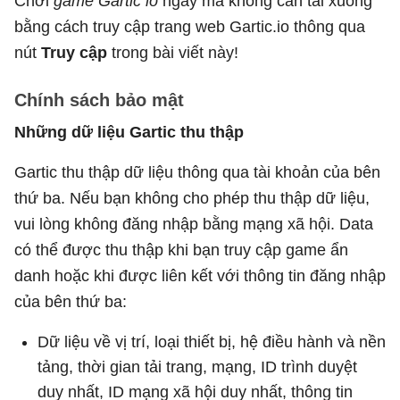
Chơi
game Gartic io
ngay mà không cần tải xuống
bằng cách truy cập trang web Gartic.io thông qua
nút
Truy cập
trong bài viết này!
Chính sách bảo mật
Những dữ liệu Gartic thu thập
Gartic thu thập dữ liệu thông qua tài khoản của bên
thứ ba. Nếu bạn không cho phép thu thập dữ liệu,
vui lòng không đăng nhập bằng mạng xã hội. Data
có thể được thu thập khi bạn truy cập game ẩn
danh hoặc khi được liên kết với thông tin đăng nhập
của bên thứ ba:
Dữ liệu về vị trí, loại thiết bị, hệ điều hành và nền
tảng, thời gian tải trang, mạng, ID trình duyệt
duy nhất, ID mạng xã hội duy nhất, thông tin