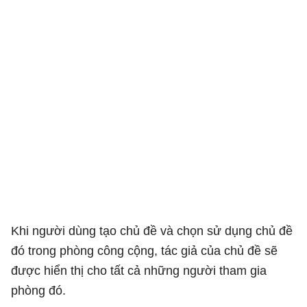
Khi người dùng tạo chủ đề và chọn sử dụng chủ đề
đó trong phòng công cộng, tác giả của chủ đề sẽ
được hiển thị cho tất cả những người tham gia
phòng đó.