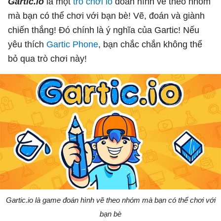
Gartic.io
là một
trò chơi io
đoán hình vẽ theo nhóm
mà bạn có thể chơi với bạn bè! Vẽ, đoán và giành
chiến thắng! Đó chính là ý nghĩa của Gartic! Nếu
yêu thích
Gartic Phone
, bạn chắc chắn không thể
bỏ qua trò chơi này!
Gartic.io là game đoán hình vẽ theo nhóm mà bạn có thể chơi với
bạn bè