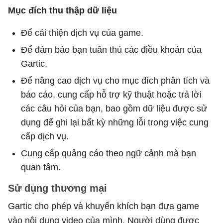
Mục đích thu thập dữ liệu
Để cải thiện dịch vụ của game.
Để đảm bảo bạn tuân thủ các điều khoản của
Gartic.
Để nâng cao dịch vụ cho mục đích phân tích và
báo cáo, cung cấp hỗ trợ kỹ thuật hoặc trả lời
các câu hỏi của bạn, bao gồm dữ liệu được sử
dụng để ghi lại bất kỳ những lỗi trong việc cung
cấp dịch vụ.
Cung cấp quảng cáo theo ngữ cảnh mà bạn
quan tâm.
Sử dụng thương mại
Gartic cho phép và khuyến khích bạn đưa game
vào nội dung video của mình. Người dùng được