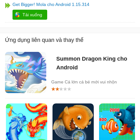
Get Bigger! Mola cho Android 1.15.314
Tải xuống
Ứng dụng liên quan và thay thế
Summon Dragon King cho
Android
Game Cá lớn cá bé mới vui nhộn