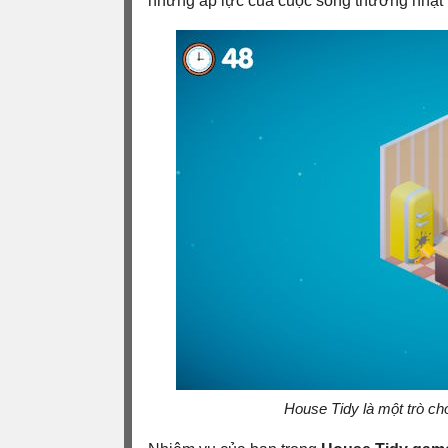
những áp lực của cuộc sống thường nhật 
House Tidy là một trò ch