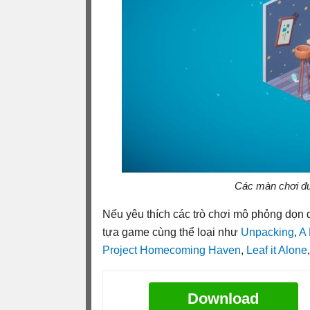
Các màn chơi đư
Nếu yêu thích các trò chơi mô phỏng dọn 
tựa game cùng thể loại như
Unpacking
,
A 
Project Homecoming Haven
,
Leaf it Alone
,
Download