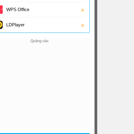
(16.0
WPS Office
✯
LDPlayer
✯