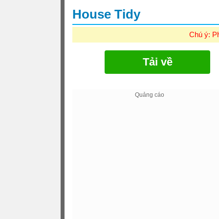
House Tidy
Chú ý: P
Tải về