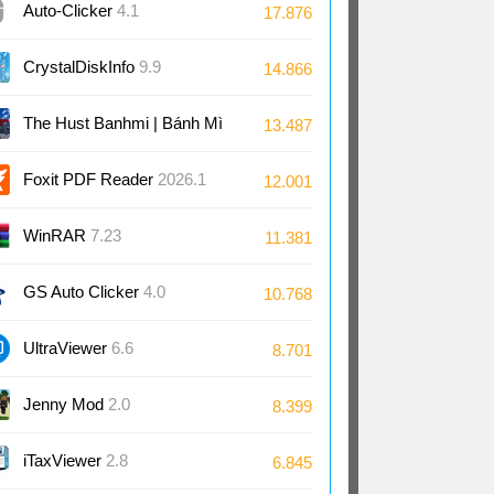
Auto-Clicker
4.1
17.876
CrystalDiskInfo
9.9
14.866
The Hust Banhmi | Bánh Mì
13.487
Bách Khoa
Foxit PDF Reader
2026.1
12.001
WinRAR
7.23
11.381
GS Auto Clicker
4.0
10.768
UltraViewer
6.6
8.701
Jenny Mod
2.0
8.399
iTaxViewer
2.8
6.845