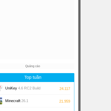
Top tuần
UniKey
4.6 RC2 Build
24.117
230919
Minecraft
26.1
21.959