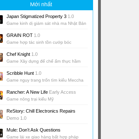
Mới nhất
Japan Stigmatized Property 3
1.0
Game kinh dị giám sát nhà ma Nhật Bản
JSP3
GRAIN ROT
1.0
Game hợp tác sinh tồn cướp bóc
Chef Knight
1.0
Game Xây dựng đế chế ẩm thực hầm
ngục
Scribble Hunt
1.0
Game ngụy trang trốn tìm kiểu Meccha
Chameleon
Rancher: A New Life
Early Access
Game nông trại kiểu Mỹ
ReStory: Chill Electronics Repairs
Demo 1.0
Game sửa chữa đồ điện tử Y2K
Mule: Don't Ask Questions
Game lái xe giao hàng bất hợp pháp