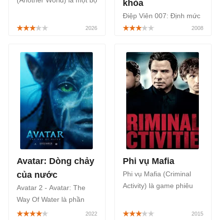
(Another World) là một bộ
khỏa
phim chiếu rạp Hồng
Điệp Viên 007: Định mức
Kông thuộc thể loại phiêu
khuây khỏa (Quantum Of
lưu, giả tưởng của đạo
Solace) là phần phim thứ
diễn Ngô Khải Trung,
22 của loạt phim hành
được chuyển thể từ tiểu
động về siêu điệp viên
thuyết của Naka Saijo,
007.
được công chiếu chính
thức bắt đầu từ ngày
27/03/2026.
Avatar: Dòng chảy
Phi vụ Mafia
của nước
Phi vụ Mafia (Criminal
Activity) là game phiêu
Avatar 2 - Avatar: The
lưu hành động nói về một
Way Of Water là phần
phi vụ cướp đầy li kỳ và
tiếp theo của bộ phim