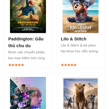
Paddington: Gấu
Lilo & Stitch
thủ chu du
Lilo & Stitch là bộ phim
hài khoa học viễn tưởng
Bước vào chuyến phiêu
ra mắt khán giả từ
lưu mạo hiểm mới cùng
23/5/2025. Đây là phiên
chú gấu thích ăn mứt
bản live-action của series
cam trong Paddington:
Lilo & Stitch - bộ phim
Gấu thủ chu du, hiện đã
hoạt hình nổi tiếng của
có sẵn trên kênh Netflix.
Walt Disney.