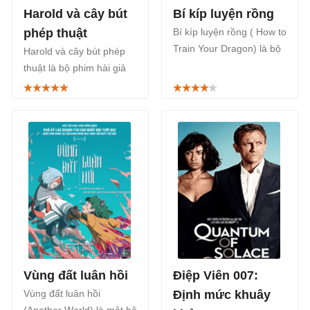
Harold và cây bút
Bí kíp luyện rồng
phép thuật
Bí kíp luyện rồng ( How to
Train Your Dragon) là bộ
Harold và cây bút phép
phim hoạt hình 3D nói về
thuật là bộ phim hài giả
cuộc phiêu lưu của của
tưởng live-action của Mỹ
cậu bé Hiccup và những
năm 2024, dựa trên cuốn
con rồng vĩ đại.
sách thiếu nhi cùng tên
năm 1955 của Crockett
Johnson.
Vùng đất luân hồi
Điệp Viên 007:
Vùng đất luân hồi
Định mức khuây