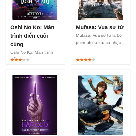
Oshi No Ko: Màn
Mufasa: Vua sư tử
trình diễn cuối
Mufasa: Vua sư tử là bộ
phim phiêu lưu ca nhạc
cùng
live-action của Mỹ năm
Oshi No Ko: Màn trình
2024, do Walt Disney
diễn cuối cùng (Oshi no
Pictures sản xuất và ra
Ko: The Final Act) là một
mắt người hâm mộ từ
bộ phim Nhật Bản chiếu
ngày 18/12/2024.
rạp thuộc thể loại tâm lý,
hồi hộp, đây là hồi kết
của series live-action
Oshi No Ko, được công
chiếu từ ngày
18/04/2025.