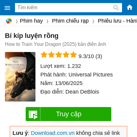
-
Phim hay
Phim chiếu rạp
Phiêu lưu - Hà
Phầ
mềm
Bí kíp luyện rồng
gam
How to Train Your Dragon (2025) bản điện ảnh
miễ
9.3/10
(3)
phí
Lượt xem:
1.232
cho
Phát hành:
Universal Pictures
Win
Năm:
13/06/2025
Mac
Đạo diễn:
Dean DeBlois
iOS,
Andr
Truy cập
Lưu ý
:
Download.com.vn
không chia sẻ link