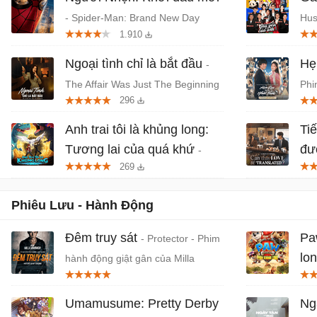
- Spider-Man: Brand New Day
Hus
1.910
(2026) chiếu rạp
Thá
Ngoại tình chỉ là bắt đầu
Hẹ
-
The Affair Was Just The Beginning
Phi
296
- Phim tâm lý, giật gân Hàn Quốc
niê
Anh trai tôi là khủng long:
Ti
Tương lai của quá khứ
đư
-
269
Phim anime hành động, thần thoại
Be 
Việt chiếu rạp
lãn
Phiêu Lưu - Hành Động
Đêm truy sát
Pa
- Protector - Phim
lo
hành động giật gân của Milla
Jovovich
nhi
Umamusume: Pretty Derby
Ng