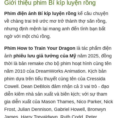
Giới thiệu phim Bí kíp luyện rồng
Phim điện ảnh Bí kíp luyện rồng
kể câu chuyện
về chàng trai trẻ ước mơ trở thành thợ săn rồng,
nhưng định mệnh lại mang anh đến tình bạn bất
ngờ với một chú rồng.
Phim How to Train Your Dragon
là tác phẩm điện
ảnh
phiêu lưu giả tưởng của Mỹ
năm 2025, đồng
thời là bản remake cho bộ phim hoạt hình cùng tên
năm 2010 của DreamWorks Animation. Kịch bản
phim dựa trên tiểu thuyết cùng tên của Cressida
Cowell. Dean DeBlois đảm nhận cả 3 vai trò - đạo
diễn kiêm nhà sản xuất và biên kịch; với sự tham
gia diễn xuất của Mason Thames, Nico Parker, Nick
Frost, Julian Dennison, Gabriel Howell, Bronwyn
James, Harry Trevaldwyn, Ruth Codd, Peter