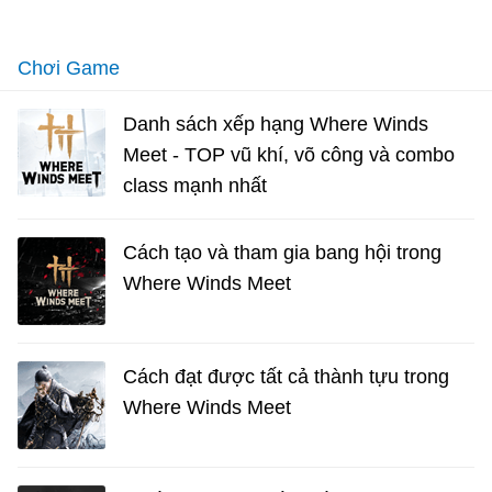
Chơi Game
Danh sách xếp hạng Where Winds
Meet - TOP vũ khí, võ công và combo
class mạnh nhất
Cách tạo và tham gia bang hội trong
Where Winds Meet
Cách đạt được tất cả thành tựu trong
Where Winds Meet