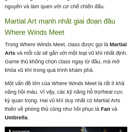
nguyên và làm quen với cơ chế chiến đấu.
Martial Art mạnh nhất giai đoạn đầu
Where Winds Meet
Trong Where Winds Meet, class được gọi là
Martial
Arts
và mỗi cái sẽ gắn với một loại vũ khí nhất định.
Game thủ không chọn class ngay từ đầu, mà mở
khóa vũ khí trong quá trình khám phá.
Một vấn đề lớn của Where Winds Meet là rất ít khả
năng hồi máu. Vì vậy, các kỹ năng hỗ trợ/heal cực
kỳ quan trọng. Hai vũ khí duy nhất có Martial Arts
thiên về phòng thủ cũng như hồi phục là
Fan
và
Umbrella
.