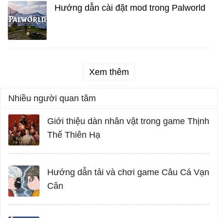
Hướng dẫn cài đặt mod trong Palworld
Xem thêm
Nhiều người quan tâm
Giới thiệu dàn nhân vật trong game Thịnh
Thế Thiên Hạ
Hướng dẫn tải và chơi game Câu Cá Vạn
Cân