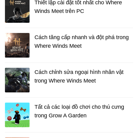
Thiết lập cài đặt tốt nhất cho Where
Winds Meet trên PC
Cách tăng cấp nhanh và đột phá trong
Where Winds Meet
Cách chỉnh sửa ngoại hình nhân vật
trong Where Winds Meet
Tất cả các loại đồ chơi cho thú cưng
trong Grow A Garden