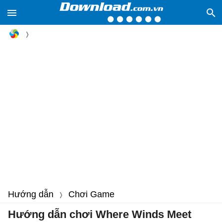
Hướng dẫn
Chơi Game
Hướng dẫn chơi Where Winds Meet