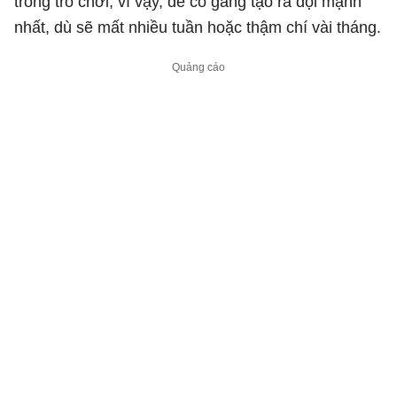
trong trò chơi, vì vậy, để cố gắng tạo ra đội mạnh
nhất, dù sẽ mất nhiều tuần hoặc thậm chí vài tháng.