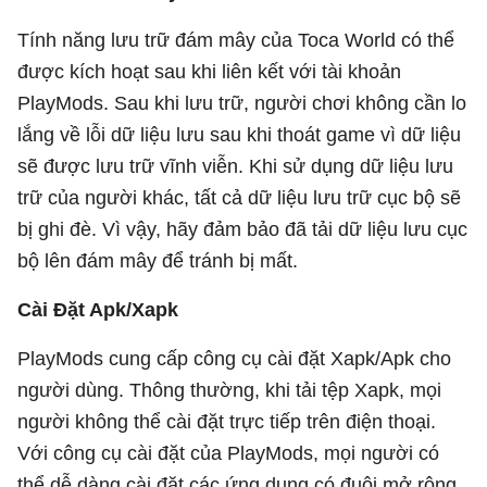
Tính năng lưu trữ đám mây của Toca World có thể
được kích hoạt sau khi liên kết với tài khoản
PlayMods. Sau khi lưu trữ, người chơi không cần lo
lắng về lỗi dữ liệu lưu sau khi thoát game vì dữ liệu
sẽ được lưu trữ vĩnh viễn. Khi sử dụng dữ liệu lưu
trữ của người khác, tất cả dữ liệu lưu trữ cục bộ sẽ
bị ghi đè. Vì vậy, hãy đảm bảo đã tải dữ liệu lưu cục
bộ lên đám mây để tránh bị mất.
Cài Đặt Apk/Xapk
PlayMods cung cấp công cụ cài đặt Xapk/Apk cho
người dùng. Thông thường, khi tải tệp Xapk, mọi
người không thể cài đặt trực tiếp trên điện thoại.
Với công cụ cài đặt của PlayMods, mọi người có
thể dễ dàng cài đặt các ứng dụng có đuôi mở rộng