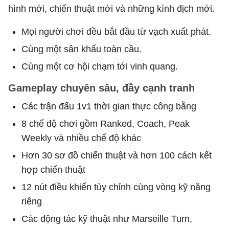
hình mới, chiến thuật mới và những kình địch mới.
Mọi người chơi đều bắt đầu từ vạch xuất phát.
Cùng một sân khấu toàn cầu.
Cùng một cơ hội chạm tới vinh quang.
Gameplay chuyên sâu, đầy cạnh tranh
Các trận đấu 1v1 thời gian thực công bằng
8 chế độ chơi gồm Ranked, Coach, Peak
Weekly và nhiều chế độ khác
Hơn 30 sơ đồ chiến thuật và hơn 100 cách kết
hợp chiến thuật
12 nút điều khiển tùy chỉnh cùng vòng kỹ năng
riêng
Các động tác kỹ thuật như Marseille Turn,