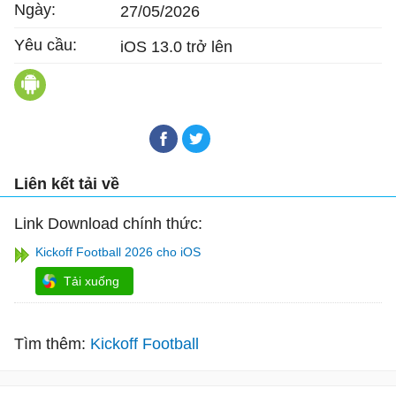
Ngày:
27/05/2026
Yêu cầu:
iOS 13.0 trở lên
Kickoff Football 2026 cho Android
Liên kết tải về
Link Download chính thức:
Kickoff Football 2026 cho iOS
Tải xuống
Tìm thêm:
Kickoff Football