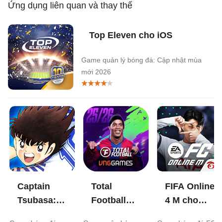
Ứng dụng liên quan và thay thế
Top Eleven cho iOS
Game quản lý bóng đá: Cập nhật mùa
mới 2026
Captain
Total
FIFA Online
Tsubasa:
Football
4 M cho
My Golden
VNG cho
iOS