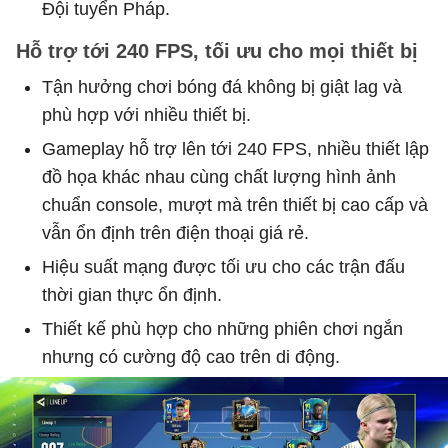
Đội tuyển Pháp.
Hỗ trợ tới 240 FPS, tối ưu cho mọi thiết bị
Tận hưởng chơi bóng đá không bị giật lag và
phù hợp với nhiều thiết bị.
Gameplay hỗ trợ lên tới 240 FPS, nhiều thiết lập
đồ họa khác nhau cùng chất lượng hình ảnh
chuẩn console, mượt mà trên thiết bị cao cấp và
vẫn ổn định trên điện thoại giá rẻ.
Hiệu suất mạng được tối ưu cho các trận đấu
thời gian thực ổn định.
Thiết kế phù hợp cho những phiên chơi ngắn
nhưng có cường độ cao trên di động.