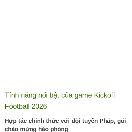
Tính năng nổi bật của game Kickoff
Football 2026
Hợp tác chính thức với đội tuyển Pháp, gói
chào mừng hào phóng