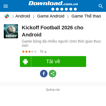
Android
Game Android
Game Thể thao
Kickoff Football 2026 cho
Android
Game bóng đá nhiều người chơi thời gian thực
mới
55
Tải về