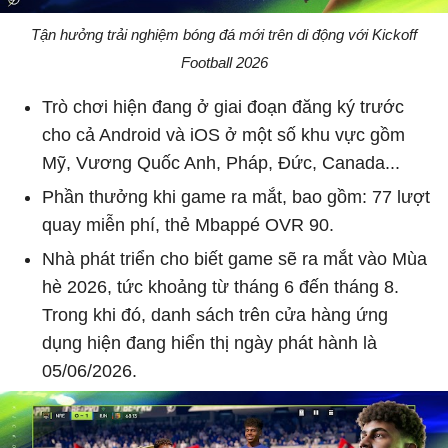
Tận hưởng trải nghiệm bóng đá mới trên di động với Kickoff
Football 2026
Trò chơi hiện đang ở giai đoạn đăng ký trước
cho cả Android và iOS ở một số khu vực gồm
Mỹ, Vương Quốc Anh, Pháp, Đức, Canada...
Phần thưởng khi game ra mắt, bao gồm: 77 lượt
quay miễn phí, thẻ Mbappé OVR 90.
Nhà phát triển cho biết game sẽ ra mắt vào Mùa
hè 2026, tức khoảng từ tháng 6 đến tháng 8.
Trong khi đó, danh sách trên cửa hàng ứng
dụng hiện đang hiển thị ngày phát hành là
05/06/2026.