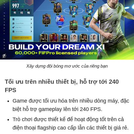
Xây dựng đội bóng mơ ước của riêng bạn
Tối ưu trên nhiều thiết bị, hỗ trợ tới 240
FPS
Game được tối ưu hóa trên nhiều dòng máy, đặc
biệt hỗ trợ gameplay lên tới 240 FPS.
Trò chơi được thiết kế để hoạt động tốt trên cả
điện thoại flagship cao cấp lẫn các thiết bị giá rẻ.