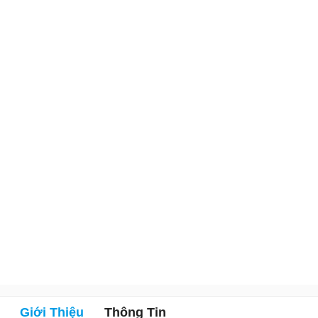
Giới Thiệu
Thông Tin