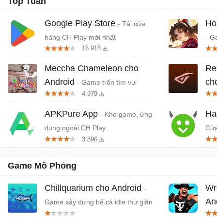
Top Tuần
Google Play Store
Ho
- Tải cửa
hàng CH Play mới nhất
- G
16.918
quố
Da
Meccha Chameleon cho
Re
Android
ch
- Game trốn tìm vui
4.979
nhộn nhiều người chơi
khở
APKPure App
Ha
- Kho game, ứng
dụng ngoài CH Play
Cửa
3.896
dụn
Game Mô Phỏng
Chillquarium cho Android
Wr
-
An
Game xây dựng bể cá idle thư giãn
lý 