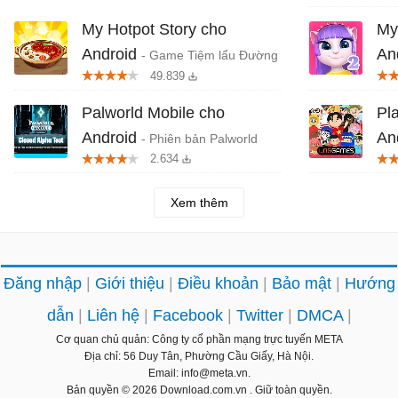
My Hotpot Story cho
My
Android
An
- Game Tiệm lẩu Đường
49.839
Hạnh Phúc
Ang
Palworld Mobile cho
Pl
Android
An
- Phiên bản Palworld
2.634
cho di động: Sắp mở alpha test
sốn
Xem thêm
Đăng nhập
Giới thiệu
Điều khoản
Bảo mật
Hướng
dẫn
Liên hệ
Facebook
Twitter
DMCA
Cơ quan chủ quản: Công ty cổ phần mạng trực tuyến META
Địa chỉ: 56 Duy Tân, Phường Cầu Giấy, Hà Nội.
Email: info@meta.vn.
Bản quyền © 2026
Download.com.vn
. Giữ toàn quyền.