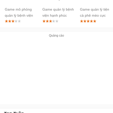
Android
Android
cho
Game mô phỏng
Game quản lý bệnh
Game quản lý tiệm
Android
quản lý bệnh viện
viện hạnh phúc
cà phê mèo cực
đáng yêu