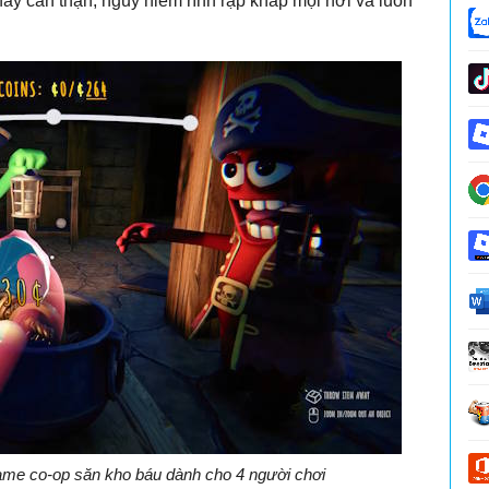
hãy cẩn thận, nguy hiểm rình rập khắp mọi nơi và luôn
 game co-op săn kho báu dành cho 4 người chơi