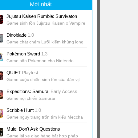
Mới nhất
Jujutsu Kaisen Rumble: Survivaton
Game sinh tồn Jujutsu Kaisen x Vampire
Survivors
Dinoblade
1.0
Game chặt chém Lưỡi kiếm khủng long
Pokémon Sword
1.3
Game săn Pokemon cho Nintendo
Switch
QUIET
Playtest
Game cuộc chiến sinh tồn của đàn vịt
ngoài hành tinh
Expeditions: Samurai
Early Access
Game nội chiến Samurai
Scribble Hunt
1.0
Game ngụy trang trốn tìm kiểu Meccha
Chameleon
Mule: Don't Ask Questions
Game lái xe giao hàng bất hợp pháp