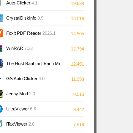
Auto-Clicker
4.1
19.638
CrystalDiskInfo
9.9
16.019
Foxit PDF Reader
2026.1
14.505
WinRAR
7.23
12.794
The Hust Banhmi | Bánh Mì
12.491
Bách Khoa
GS Auto Clicker
4.0
11.993
Jenny Mod
2.0
9.510
UltraViewer
6.6
9.442
iTaxViewer
2.8
7.519