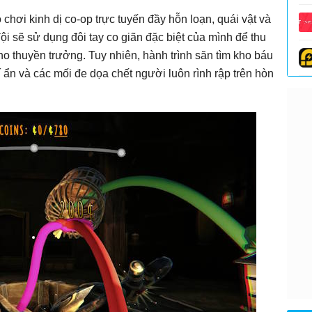
 chơi kinh dị co-op trực tuyến đầy hỗn loạn, quái vật và
i sẽ sử dụng đôi tay co giãn đặc biệt của mình để thu
ho thuyền trưởng. Tuy nhiên, hành trình săn tìm kho báu
 ẩn và các mối đe dọa chết người luôn rình rập trên hòn