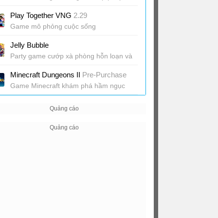
Play Together VNG
2.29
Game mô phỏng cuộc sống
Jelly Bubble
Party game cướp xà phòng hỗn loạn và
vui nhộn
Minecraft Dungeons II
Pre-Purchase
Game Minecraft khám phá hầm ngục
mới