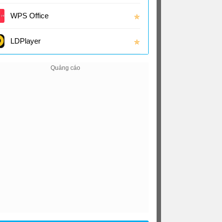
(16.0
WPS Office
✯
LDPlayer
✯