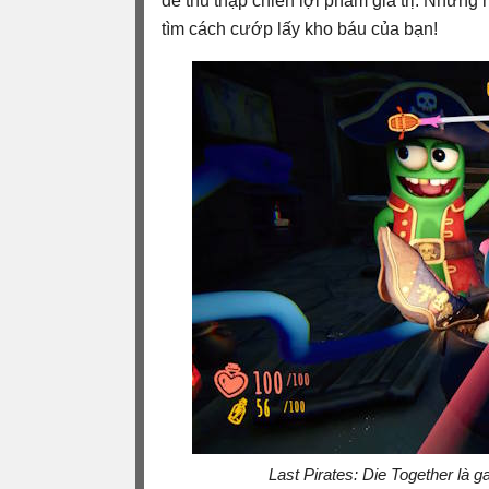
để thu thập chiến lợi phẩm giá trị. Nhưng 
tìm cách cướp lấy kho báu của bạn!
Last Pirates: Die Together là