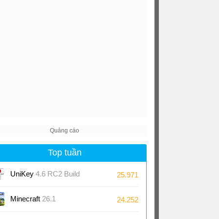
Top tuần
UniKey
4.6 RC2 Build
25.971
230919
Minecraft
26.1
24.252