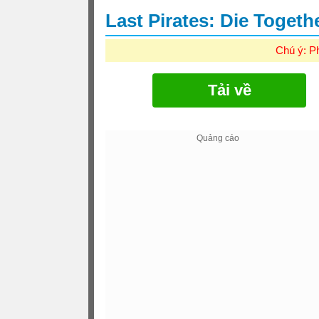
Last Pirates: Die Togeth
Chú ý: P
Tải về