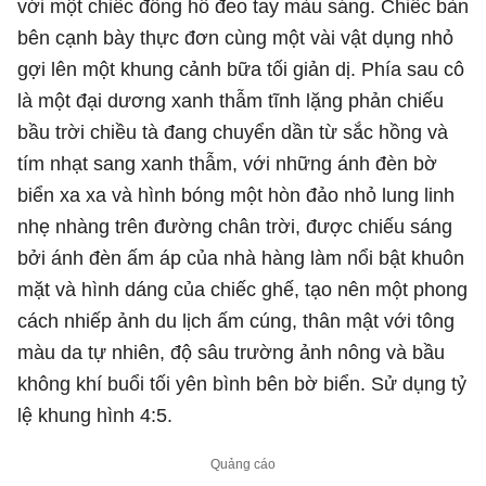
với một chiếc đồng hồ đeo tay màu sáng. Chiếc bàn
bên cạnh bày thực đơn cùng một vài vật dụng nhỏ
gợi lên một khung cảnh bữa tối giản dị. Phía sau cô
là một đại dương xanh thẫm tĩnh lặng phản chiếu
bầu trời chiều tà đang chuyển dần từ sắc hồng và
tím nhạt sang xanh thẫm, với những ánh đèn bờ
biển xa xa và hình bóng một hòn đảo nhỏ lung linh
nhẹ nhàng trên đường chân trời, được chiếu sáng
bởi ánh đèn ấm áp của nhà hàng làm nổi bật khuôn
mặt và hình dáng của chiếc ghế, tạo nên một phong
cách nhiếp ảnh du lịch ấm cúng, thân mật với tông
màu da tự nhiên, độ sâu trường ảnh nông và bầu
không khí buổi tối yên bình bên bờ biển. Sử dụng tỷ
lệ khung hình 4:5.