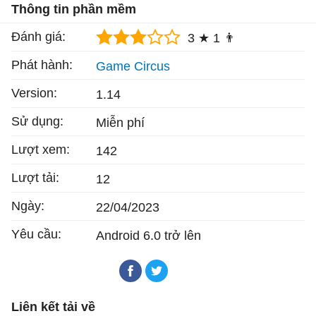
Thông tin phần mềm
Đánh giá:
3 ★
1 👨
Phát hành:
Game Circus
Version:
1.14
Sử dụng:
Miễn phí
Lượt xem:
142
Lượt tải:
12
Ngày:
22/04/2023
Yêu cầu:
Android 6.0 trở lên
Liên kết tải về