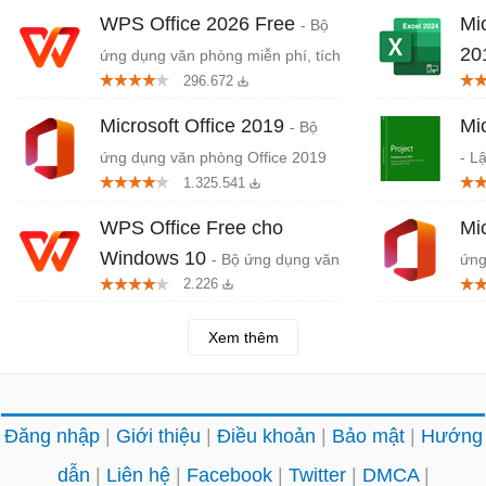
WPS Office 2026 Free
Mi
- Bộ
20
ứng dụng văn phòng miễn phí, tích
296.672
hợp AI
và 
Microsoft Office 2019
Mi
- Bộ
ứng dụng văn phòng Office 2019
- L
1.325.541
chu
WPS Office Free cho
Mi
Windows 10
- Bộ ứng dụng văn
ứng
2.226
phòng miễn phí
Xem thêm
Đăng nhập
Giới thiệu
Điều khoản
Bảo mật
Hướng
dẫn
Liên hệ
Facebook
Twitter
DMCA