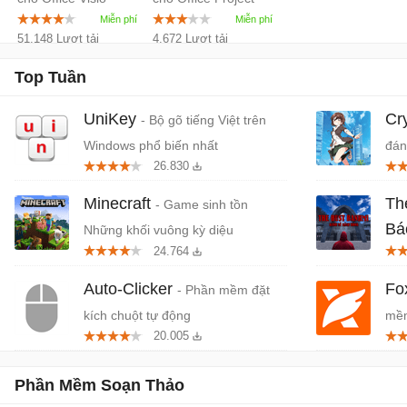
Pack
Service
2007
2003
Pack 2
51.148 Lượt tải
4.672 Lượt tải
Top Tuần
UniKey
Cr
- Bộ gõ tiếng Việt trên
Windows phổ biến nhất
đán
26.830
cứn
Minecraft
Th
- Game sinh tồn
Bá
Những khối vuông kỳ diệu
24.764
Tiệ
Auto-Clicker
Fo
- Phần mềm đặt
kích chuột tự động
mềm
20.005
miễ
Phần Mềm Soạn Thảo