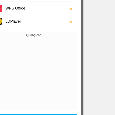
(16.0
WPS Office
✯
LDPlayer
✯