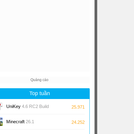
Top tuần
UniKey
4.6 RC2 Build
25.971
230919
Minecraft
26.1
24.252