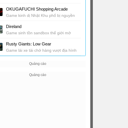
OKUGAFUCHI Shopping Arcade
Game kinh dị Nhật Khu phố bị nguyền
rủa
Direland
Game sinh tồn sandbox thế giới mở
Rusty Giants: Low Gear
Game lái xe tải chở hàng vượt địa hình
khắc nghiệt