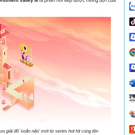
ument Valley III
là phần nối tiếp được mong đợi của
 giải đố 'xoắn não' mới từ series hot hit cùng tên