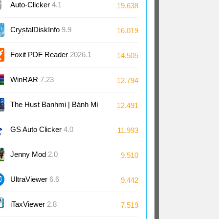
Auto-Clicker
4.1
19.638
CrystalDiskInfo
9.9
16.019
Foxit PDF Reader
2026.1
14.505
WinRAR
7.23
12.794
The Hust Banhmi | Bánh Mì
12.491
Bách Khoa
GS Auto Clicker
4.0
11.993
Jenny Mod
2.0
9.510
UltraViewer
6.6
9.442
iTaxViewer
2.8
7.519