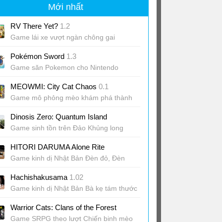
Mới nhất
RV There Yet?
1.2
Game lái xe vượt ngàn chông gai
Pokémon Sword
1.3
Game săn Pokemon cho Nintendo
Switch
MEOWMI: City Cat Chaos
0.1
Game mô phỏng mèo khám phá thành
phố
Dinosis Zero: Quantum Island
Game sinh tồn trên Đảo Khủng long
HITORI DARUMA Alone Rite
Game kinh dị Nhật Bản Đèn đỏ, Đèn
xanh
Hachishakusama
1.02
Game kinh dị Nhật Bản Bà kẹ tám thước
Warrior Cats: Clans of the Forest
Game SRPG theo lượt Chiến binh mèo