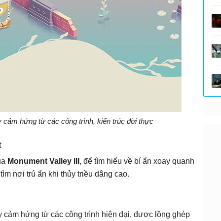
y cảm hứng từ các công trình, kiến trúc đời thực
t
ủa
Monument Valley III
, để tìm hiểu về bí ẩn xoay quanh
m nơi trú ẩn khi thủy triều dâng cao.
ấy cảm hứng từ các công trình hiện đại, được lồng ghép