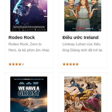
Rodeo Rock
Điều ước Ireland
Rodeo Rock, Zero to
Lindsay Lohan của Xiêu
Hero, là bộ phim âm nhạc
lòng Giáng sinh đã trở lại
hài lãng mạn của điện
trong bộ phim hài lãng
ảnh Brazil trên kênh
mạn giả tưởng Mỹ năm
Netflix tháng 4 này. Phim
2024 với tên gọi Điều ước
phát sóng từ ngày 3/4.
Ireland, Irish Wish. Phim
phát sóng trên Netflix từ
ngày 15/3.