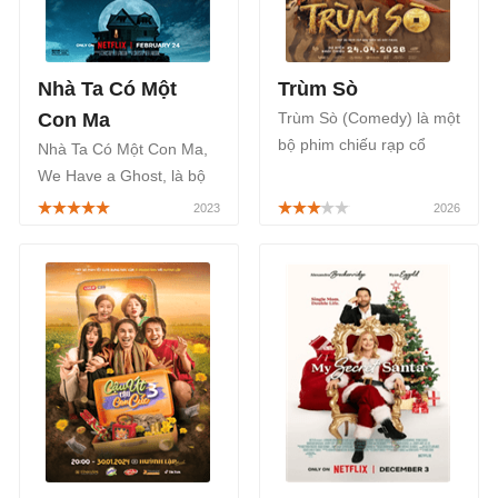
Nhà Ta Có Một
Trùm Sò
Con Ma
Trùm Sò (Comedy) là một
bộ phim chiếu rạp cổ
Nhà Ta Có Một Con Ma,
trang Việt Nam thuộc thể
We Have a Ghost, là bộ
loại phiêu lưu hành động,
phim hài kinh dị siêu
hài hước của đạo diễn
nhiên Mỹ năm 2023, hiện
Đức Thịnh, lấy cảm hứng
đang đứng Top 1 Netflix
từ truyện Ngao Sò Ốc
Việt Nam và toàn cầu.
Hến, được công chiếu
chính thức từ ngày
24/04/2026.