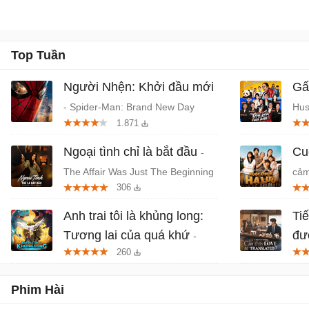
Top Tuần
Người Nhện: Khởi đầu mới
Gấ
- Spider-Man: Brand New Day
Hus
1.871
(2026) chiếu rạp
Thá
Ngoại tình chỉ là bắt đầu
Cu
-
The Affair Was Just The Beginning
cảm
306
- Phim tâm lý, giật gân Hàn Quốc
Anh trai tôi là khủng long:
Ti
Tương lai của quá khứ
đư
-
260
Phim anime hành động, thần thoại
Be 
Việt chiếu rạp
lãn
Phim Hài