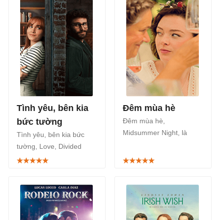
William Shakespeare.
Tình yêu, bên kia
Đêm mùa hè
bức tường
Đêm mùa hè,
Midsummer Night, là
Tình yêu, bên kia bức
series phim tâm lý của
tường, Love, Divided
điện ảnh Na Uy, phát
(2024), là phim hài lãng
sóng trên kênh Netflix từ
mạn Tây Ban Nha phát
ngày 11/4/2024.
sóng trên Netflix trong
tháng 4 này.