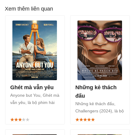
Xem thêm liên quan
Ghét mà vẫn yêu
Những kẻ thách
Anyone but You, Ghét mà
đấu
vẫn yêu, là bộ phim hài
Những kẻ thách đấu,
lãng mạn Mỹ năm 2023,
Challengers (2024), là bộ
dựa trên vở kịch Many
phim hài lãng mạn thể
Ado About Nothing - Có
thao của Mỹ năm 2024,
gì đâu mà rộn của
chiếu rạp từ ngày 10/5.