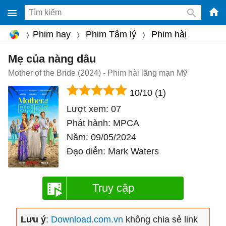
-
Phim hay
Phim Tâm lý
Phim hài
Phầ
mềm
Mẹ của nàng dâu
gam
Mother of the Bride (2024) - Phim hài lãng mạn Mỹ
miễ
10/10
(1)
phí
Lượt xem:
07
cho
Phát hành:
MPCA
Win
Năm:
09/05/2024
Mac
Đạo diễn:
Mark Waters
iOS,
Andr
Truy cập
Lưu ý
:
Download.com.vn
không chia sẻ link