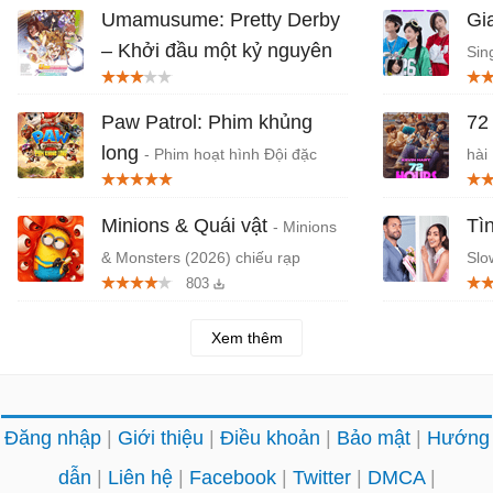
Umamusume: Pretty Derby
Gi
– Khởi đầu một kỷ nguyên
Sin
mới
- Phim anime phiêu lưu Nhật
Qu
Bản chiếu rạp
Paw Patrol: Phim khủng
72
long
- Phim hoạt hình Đội đặc
hài 
nhiệm siêu đẳng 2026
Minions & Quái vật
Ti
- Minions
& Monsters (2026) chiếu rạp
Slo
803
mạn
Xem thêm
Đăng nhập
Giới thiệu
Điều khoản
Bảo mật
Hướng
dẫn
Liên hệ
Facebook
Twitter
DMCA