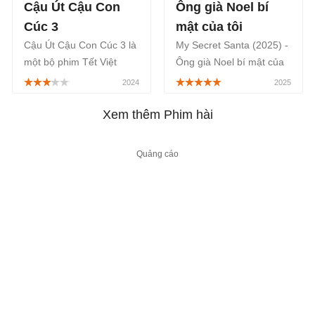
Cậu Út Cậu Con
Ông già Noel bí
Cúc 3
mật của tôi
Cậu Út Cậu Con Cúc 3 là
My Secret Santa (2025) -
một bộ phim Tết Việt
Ông già Noel bí mật của
Nam chủ đề tâm lý, tình
tôi là bộ phim hài lãng
cảm gia đình, hài hước
mạn Giáng Sinh của Mỹ,
do diễn viên Huỳnh Lập
phát sóng trên Netflix từ
Xem thêm Phim hài
đóng chính và làm đạo
3/12/2025.
diễn, sẽ phát sóng lúc 20
giờ trên kênh Youtube
của Huỳnh Lập Official,
bắt đầu từ ngày
30/01/2024.