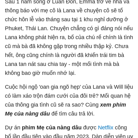
Sau 1 năm sống ở Luân Đôn, Emma trở về nhà và
thông báo với mẹ cô là Lana về chuyện cô sẽ tổ
chức hôn lễ vào tháng sau tại 1 khu nghỉ dưỡng ở
Phuket, Thái Lan. Chuyện chẳng có gì đáng nói nếu
Lana không phát hiện ra, bố của chú rể chính là tình
cũ mà bà đã không gặp trong nhiều thập kỷ. Chưa
hết, ông cũng chính là người đã khiến trái tim bà
Lana tan nát sau chia tay - một mối tình mà bà
không bao giờ muốn nhớ lại.
Cuộc hội ngộ 'oan gia ngõ hẹp' của Lana và Will liệu
có làm xáo trộn đám cưới của đôi trẻ? Mối quan hệ
của thông gia tình cũ sẽ ra sao? Cùng
xem phim
Mẹ của nàng dâu
để tìm câu trả lời.
Dự án
phim Mẹ của nàng dâu
được
Netflix
công
bố lần đầu tiên vào đầu năm 2023. Dàn diễn viên uy