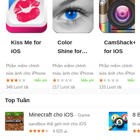
Kiss Me for
Color
CamShack+
iOS
Shine for
for iOS
iOS
Phần mềm chỉnh
Phần mềm chỉnh
Phần mềm chỉnh
sửa ảnh cho iPhone
màu ảnh cho iPhone
sửa ảnh cho iPhone
349 Lượt tải
217 Lượt tải
133 Lượt tải
Top Tuần
Minecraft cho iOS
8 
- Game
sandbox thế giới mở cho iOS
bi-
4.825