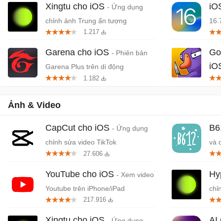
Xingtu cho iOS
iO
- Ứng dụng
chỉnh ảnh Trung ấn tượng
16.
1.217
Garena cho iOS
Go
- Phiên bản
iO
Garena Plus trên di động
1.182
mạo
Ảnh & Video
CapCut cho iOS
B6
- Ứng dụng
chỉnh sửa video TikTok
và 
27.606
ứng
YouTube cho iOS
Hy
- Xem video
Youtube trên iPhone/iPad
chỉ
217.916
Xingtu cho iOS
AI
- Ứng dụng