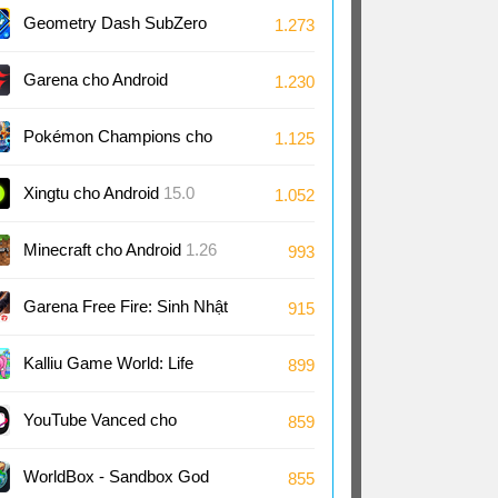
Android
1.7
Geometry Dash SubZero
1.273
cho Android
2.2
Garena cho Android
1.230
Pokémon Champions cho
1.125
Android
1.1
Xingtu cho Android
15.0
1.052
Minecraft cho Android
1.26
993
Garena Free Fire: Sinh Nhật
915
9 Tuổi cho Android
1.126
Kalliu Game World: Life
899
Story cho Android
8.75
YouTube Vanced cho
859
Android
18.21
WorldBox - Sandbox God
855