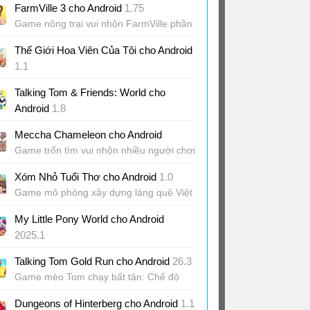
FarmVille 3 cho Android
1.75
Game nông trại vui nhộn FarmVille phần
3
Thế Giới Hoa Viên Của Tôi cho Android
1.1
Game mô phỏng chủ đề làm vườn hoa
Talking Tom & Friends: World cho
Android
1.8
Game sandbox thế giới Talking Tom và
Meccha Chameleon cho Android
bạn bè
Game trốn tìm vui nhộn nhiều người chơi
Xóm Nhỏ Tuổi Thơ cho Android
1.0
Game mô phỏng xây dựng làng quê Việt
Nam
My Little Pony World cho Android
2025.1
Game bé khám phá thế giới Pony bé nhỏ
Talking Tom Gold Run cho Android
26.3
Game mèo Tom chạy bất tận: Chế độ
sinh tồn "Arena Wipeout" mới
Dungeons of Hinterberg cho Android
1.1