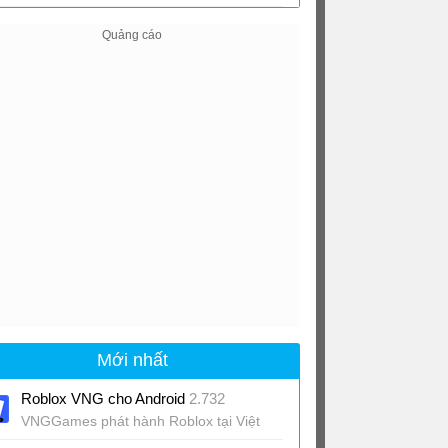
Sim cho Android
0.51
Mới nhất
Roblox VNG cho Android
2.732
VNGGames phát hành Roblox tại Việt
Nam