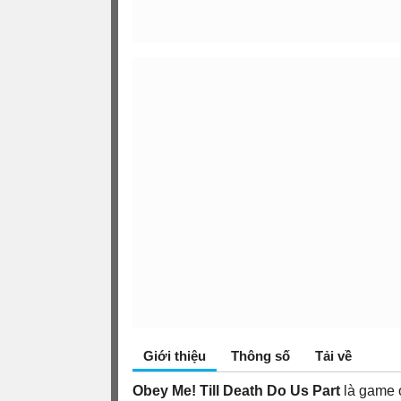
Giới thiệu
Thông số
Tải về
Obey Me! Till Death Do Us Part
là game 