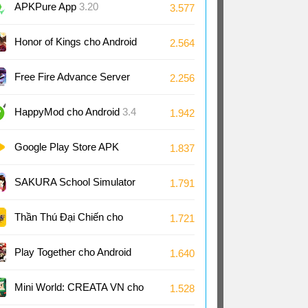
Android
APKPure App
3.20
3.577
Honor of Kings cho Android
2.564
11.4
Free Fire Advance Server
2.256
66.53
HappyMod cho Android
3.4
1.942
Google Play Store APK
1.837
(Android TV)
51.8
SAKURA School Simulator
1.791
cho Android
1.048
Thần Thú Đại Chiến cho
1.721
Android
Play Together cho Android
1.640
2.29
Mini World: CREATA VN cho
1.528