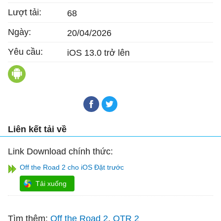
Lượt tải:
68
Ngày:
20/04/2026
Yêu cầu:
iOS 13.0 trở lên
OTR 2 cho Android
Liên kết tải về
Link Download chính thức:
Off the Road 2 cho iOS Đặt trước
Tải xuống
Tìm thêm:
Off the Road 2
OTR 2