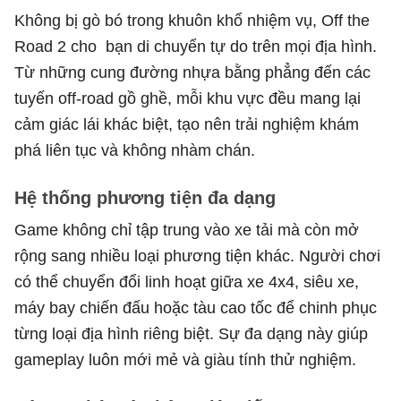
Không bị gò bó trong khuôn khổ nhiệm vụ, Off the
Road 2 cho bạn di chuyển tự do trên mọi địa hình.
Từ những cung đường nhựa bằng phẳng đến các
tuyến off-road gồ ghề, mỗi khu vực đều mang lại
cảm giác lái khác biệt, tạo nên trải nghiệm khám
phá liên tục và không nhàm chán.
Hệ thống phương tiện đa dạng
Game không chỉ tập trung vào xe tải mà còn mở
rộng sang nhiều loại phương tiện khác. Người chơi
có thể chuyển đổi linh hoạt giữa xe 4x4, siêu xe,
máy bay chiến đấu hoặc tàu cao tốc để chinh phục
từng loại địa hình riêng biệt. Sự đa dạng này giúp
gameplay luôn mới mẻ và giàu tính thử nghiệm.