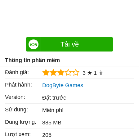
Tải về
Thông tin phần mềm
Đánh giá:
3 ★
1 👨
Phát hành:
DogByte Games
Version:
Đặt trước
Sử dụng:
Miễn phí
Dung lượng:
885 MB
Lượt xem:
205