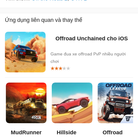
Ứng dụng liên quan và thay thế
Offroad Unchained cho iOS
Game đua xe offroad PvP nhiều người
chơi
MudRunner
Hillside
Offroad