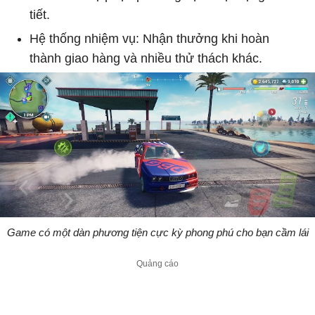
tiết.
Hệ thống nhiệm vụ: Nhận thưởng khi hoàn
thành giao hàng và nhiều thử thách khác.
Game có một dàn phương tiện cực kỳ phong phú cho bạn cầm lái