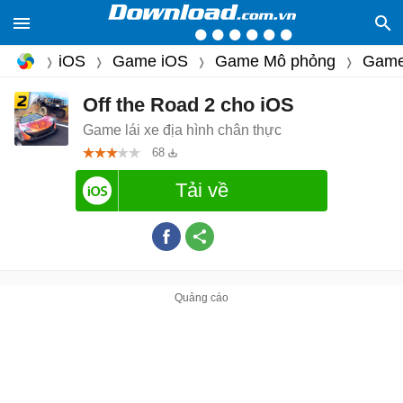
iOS
Game iOS
Game Mô phỏng
Game
Off the Road 2 cho iOS
Game lái xe địa hình chân thực
68
Tải về