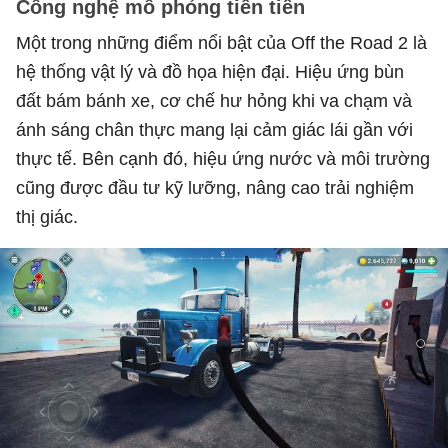
Công nghệ mô phỏng tiên tiến
Một trong những điểm nổi bật của Off the Road 2 là
hệ thống vật lý và đồ họa hiện đại. Hiệu ứng bùn
đất bám bánh xe, cơ chế hư hỏng khi va chạm và
ánh sáng chân thực mang lại cảm giác lái gần với
thực tế. Bên cạnh đó, hiệu ứng nước và môi trường
cũng được đầu tư kỹ lưỡng, nâng cao trải nghiệm
thị giác.